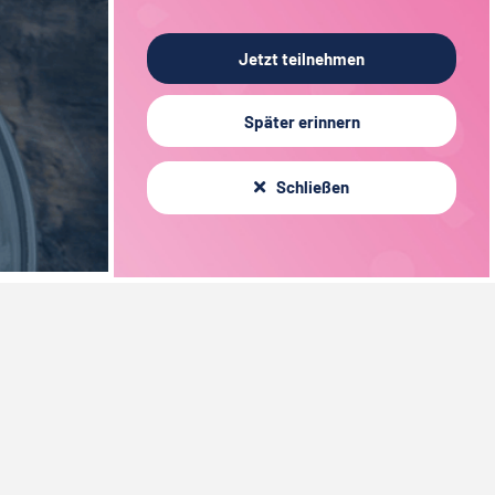
Jetzt teilnehmen
Später erinnern
Schließen
Über foodjobs
Team
Partner
Presse
Blog