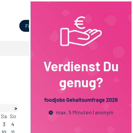
Login
Für Unternehmen
Verdienst Du
genug?
foodjobs Gehaltsumfrage 2026
>
max. 5 Minuten | anonym
Sa
So
3
4
10
11