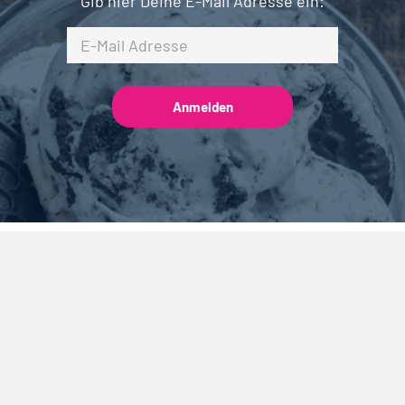
Gib hier Deine E-Mail Adresse ein:
nach Städten
Beliebte Jobs
Berlin
Jobs Lebensmitteltechnologie
 Hamburg
Jobs Qualitätsmanagement
 München
Jobs Marketing
Köln
Jobs Vertrieb