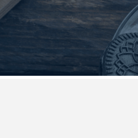
Jobs nach Branchen
Jobs 
Jobs Fleisch
Jobs in 
Jobs Süßwaren
Jobs in
Jobs Molkerei
Jobs in
Jobs Backwaren
Jobs in 