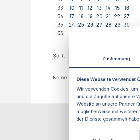
33
10
11
12
13
14
15
16
34
17
18
19
20
21
22
23
35
24
25
26
27
28
29
30
36
31
Sort:
By Date
D
Zustimmung
Keine Termine gefunden.
Diese Webseite verwendet 
Wir verwenden Cookies, um I
und die Zugriffe auf unsere 
Website an unsere Partner fü
möglicherweise mit weiteren
der Dienste gesammelt habe
Nach Kate
E