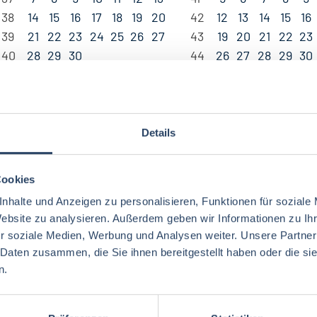
38
14
15
16
17
18
19
20
42
12
13
14
15
16
39
21
22
23
24
25
26
27
43
19
20
21
22
23
40
28
29
30
44
26
27
28
29
30
escending
Details
Cookies
nhalte und Anzeigen zu personalisieren, Funktionen für soziale
Website zu analysieren. Außerdem geben wir Informationen zu I
r soziale Medien, Werbung und Analysen weiter. Unsere Partner
 Daten zusammen, die Sie ihnen bereitgestellt haben oder die s
n.
gorien
Nach Fachrichtung
Nach Funktion
N