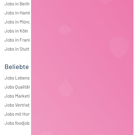
Jobs in Berlin
Jobs in Hamburg
Jobs in München
Jobs in Köln
Jobs in Frankfurt
Jobs in Stuttgart
Beliebte Jobs
Jobs Lebensmitteltechnologie
Jobs Qualitätsmanagement
Jobs Marketing
Jobs Vertrieb
Jobs mit Homeoffice
Jobs foodjobs Active Sourcing