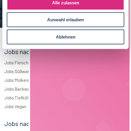
s
Alle zulassen
Brauwesen
4
a
u
Elektrotechnik
4
Auswahl erlauben
s
w
Andere
1
a
Ablehnen
h
l
Jobs nach Branchen
Jobs Fleisch
Jobs Süßwaren
Jobs Molkerei
Jobs Backwaren
Jobs Tiefkühlkost
Jobs Vegan
Jobs nach Städten