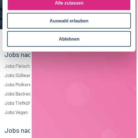
s
Alle zulassen
Brauwesen
4
a
u
Elektrotechnik
4
Auswahl erlauben
s
w
Andere
1
a
Ablehnen
h
l
Jobs nach Branchen
Jobs Fleisch
Jobs Süßwaren
Jobs Molkerei
Jobs Backwaren
Jobs Tiefkühlkost
Jobs Vegan
Jobs nach Städten