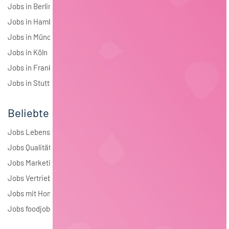
Jobs in Berlin
Jobs in Hamburg
Jobs in München
Jobs in Köln
Jobs in Frankfurt
Jobs in Stuttgart
Beliebte Jobs
Jobs Lebensmitteltechnologie
Jobs Qualitätsmanagement
Jobs Marketing
Jobs Vertrieb
Jobs mit Homeoffice
Jobs foodjobs Active Sourcing