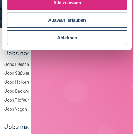
s
Alle zulassen
Brauwesen
4
a
u
Elektrotechnik
4
Auswahl erlauben
s
w
Andere
1
a
Ablehnen
h
l
Jobs nach Branchen
Jobs Fleisch
Jobs Süßwaren
Jobs Molkerei
Jobs Backwaren
Jobs Tiefkühlkost
Jobs Vegan
Jobs nach Städten