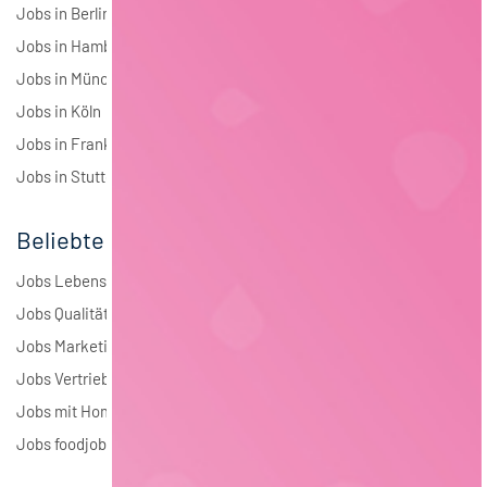
Jobs in Berlin
Jobs in Hamburg
Jobs in München
Jobs in Köln
Jobs in Frankfurt
Jobs in Stuttgart
Beliebte Jobs
Jobs Lebensmitteltechnologie
Jobs Qualitätsmanagement
Jobs Marketing
Jobs Vertrieb
Jobs mit Homeoffice
Jobs foodjobs Active Sourcing