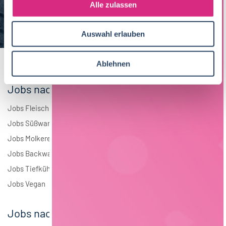
s
Alle zulassen
Brauwesen
4
a
u
Elektrotechnik
4
Auswahl erlauben
s
w
Andere
1
a
Ablehnen
h
l
Jobs nach Branchen
Jobs Fleisch
Jobs Süßwaren
Jobs Molkerei
Jobs Backwaren
Jobs Tiefkühlkost
Jobs Vegan
Jobs nach Städten