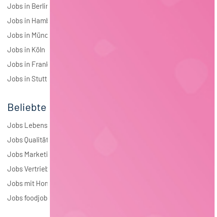
Jobs in Berlin
Jobs in Hamburg
Jobs in München
Jobs in Köln
Jobs in Frankfurt
Jobs in Stuttgart
Beliebte Jobs
Jobs Lebensmitteltechnologie
Jobs Qualitätsmanagement
Jobs Marketing
Jobs Vertrieb
Jobs mit Homeoffice
Jobs foodjobs Active Sourcing