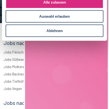
s
Alle zulassen
Brauwesen
5
a
u
Elektrotechnik
4
Auswahl erlauben
s
w
Andere
2
a
Ablehnen
h
l
Jobs nach Branchen
Jobs Fleisch
Jobs Süßwaren
Jobs Molkerei
Jobs Backwaren
Jobs Tiefkühlkost
Jobs Vegan
Jobs nach Städten