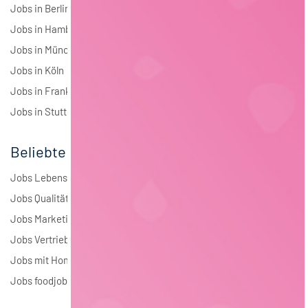
Jobs in Berlin
Jobs in Hamburg
Jobs in München
Jobs in Köln
Jobs in Frankfurt
Jobs in Stuttgart
Beliebte Jobs
Jobs Lebensmitteltechnologie
Jobs Qualitätsmanagement
Jobs Marketing
Jobs Vertrieb
Jobs mit Homeoffice
Jobs foodjobs Active Sourcing