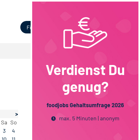
Login
Für Unternehmen
Verdienst Du
genug?
foodjobs Gehaltsumfrage 2026
>
max. 5 Minuten | anonym
Sa
So
3
4
10
11