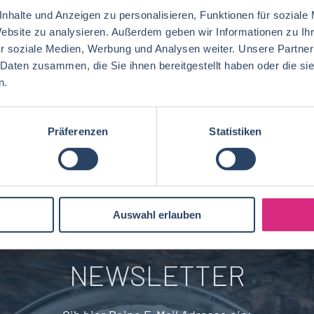
nhalte und Anzeigen zu personalisieren, Funktionen für soziale
Website zu analysieren. Außerdem geben wir Informationen zu I
Ernährungswissenschaften/
Vertrieb
Baden-Württemberg
42
72
29
r soziale Medien, Werbung und Analysen weiter. Unsere Partner
Lebensmitteltechnologie
92
 Daten zusammen, die Sie ihnen bereitgestellt haben oder die s
Ökotrophologie
Technik
Niedersachsen
18
18
Lebensmitteltechnik
75
n.
Wirtschaftswissenschaften
59
Logistik / SCM
Rheinland-Pfalz
10
7
Lebensmittelchemie
40
Lebensmittelchemie
44
Präferenzen
Statistiken
Finanzen
Berlin
5
6
Ökotrophologie
73
Agrarmanagement
22
Nachhaltigkeit
Bremen
5
1
Lebensmittelmanagement
41
Wirtschaftsingenieurwesen
20
Brandenburg
4
BWL, WiWi
67
Auswahl erlauben
Fleischtechnik
16
Saarland
2
Mechatronik
7
NEWSLETTER
Brauwesen
5