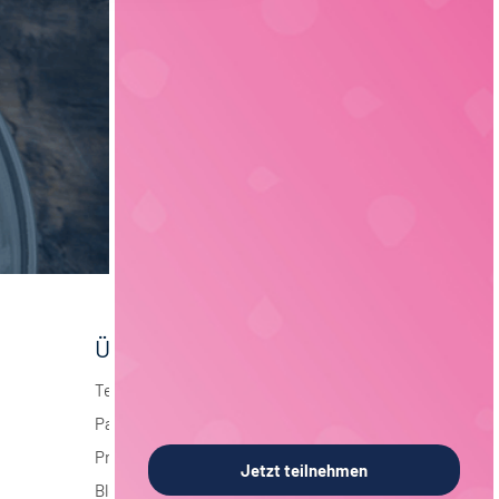
Über foodjobs
Team
Partner
Presse
Jetzt teilnehmen
Blog