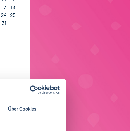
17
18
24
25
31
Über Cookies
ach Region