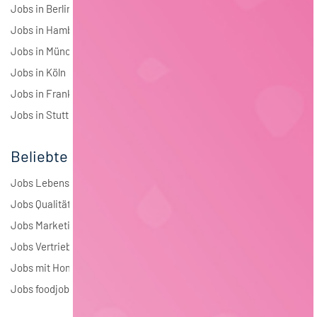
Jobs in Berlin
Jobs in Hamburg
Jobs in München
Jobs in Köln
Jobs in Frankfurt
Jobs in Stuttgart
Beliebte Jobs
Jobs Lebensmitteltechnologie
Jobs Qualitätsmanagement
Jobs Marketing
Jobs Vertrieb
Jobs mit Homeoffice
Jobs foodjobs Active Sourcing