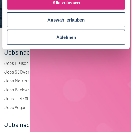
s
Alle zulassen
Brauwesen
4
a
u
Elektrotechnik
4
Auswahl erlauben
s
w
Andere
1
a
Ablehnen
h
l
Jobs nach Branchen
Jobs Fleisch
Jobs Süßwaren
Jobs Molkerei
Jobs Backwaren
Jobs Tiefkühlkost
Jobs Vegan
Jobs nach Städten