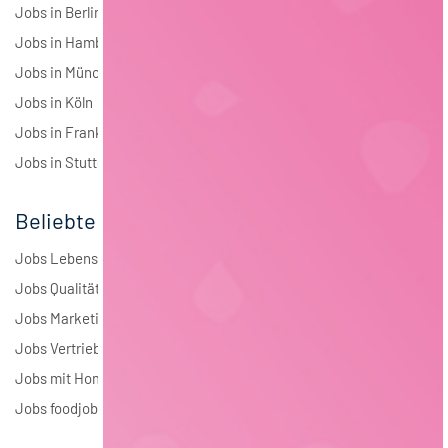
Jobs in Berlin
Jobs in Hamburg
Jobs in München
Jobs in Köln
Jobs in Frankfurt
Jobs in Stuttgart
Beliebte Jobs
Jobs Lebensmitteltechnologie
Jobs Qualitätsmanagement
Jobs Marketing
Jobs Vertrieb
Jobs mit Homeoffice
Jobs foodjobs Active Sourcing