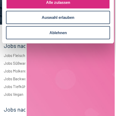
s
Alle zulassen
Brauwesen
5
a
u
Elektrotechnik
3
Auswahl erlauben
s
w
Andere
2
a
Ablehnen
h
l
Jobs nach Branchen
Jobs Fleisch
Jobs Süßwaren
Jobs Molkerei
Jobs Backwaren
Jobs Tiefkühlkost
Jobs Vegan
Jobs nach Städten