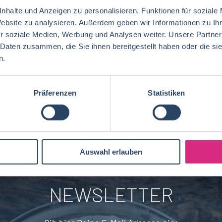
nhalte und Anzeigen zu personalisieren, Funktionen für soziale
Website zu analysieren. Außerdem geben wir Informationen zu I
QM / QS
Baden-Württemberg
29
41
r soziale Medien, Werbung und Analysen weiter. Unsere Partner
Lebensmitteltechnologie
74
Betriebswirtschaft
71
 Daten zusammen, die Sie ihnen bereitgestellt haben oder die s
Technik
Niedersachsen
18
18
Lebensmitteltechnik
66
n.
Wirtschaftswissenschaften
60
Logistik / SCM
Rheinland-Pfalz
10
7
Lebensmittelchemie
31
Lebensmittelchemie
44
Präferenzen
Statistiken
Finanzen
Berlin
5
6
Ökotrophologie
60
Agrarmanagement
22
Nachhaltigkeit
Bremen
5
1
Lebensmittelmanagement
38
Biotechnologie
20
Brandenburg
4
BWL, WiWi
57
Auswahl erlauben
Fleischtechnik
16
Saarland
2
Mechatronik
7
NEWSLETTER
Brauwesen
5