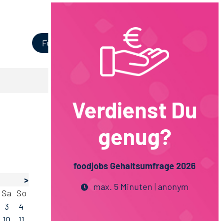
Login
Für Unternehmen
Verdienst Du
genug?
foodjobs Gehaltsumfrage 2026
>
max. 5 Minuten | anonym
Sa
So
3
4
10
11