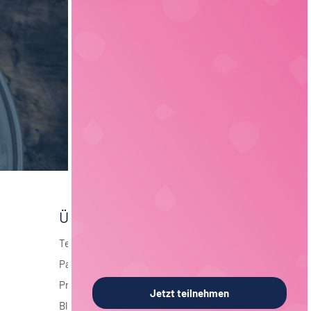
Über foodjobs
Team
Partner
Presse
Jetzt teilnehmen
Blog