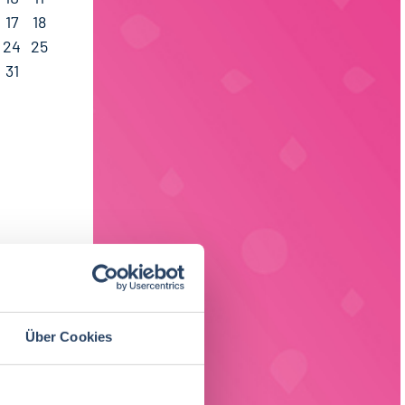
17
18
24
25
31
Über Cookies
ach Region