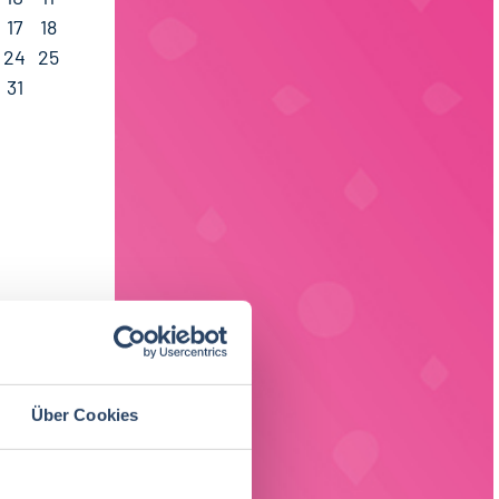
17
18
24
25
31
Über Cookies
ach Region