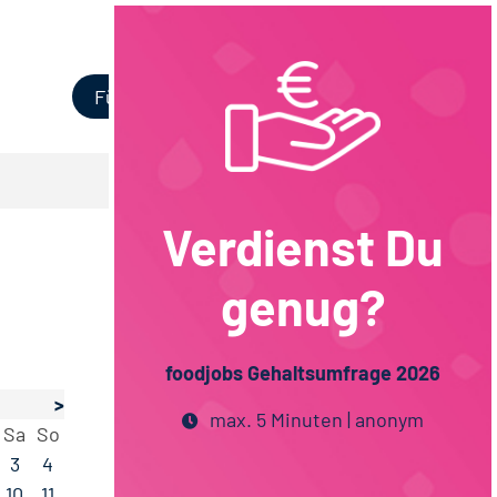
Login
Für Unternehmen
Verdienst Du
genug?
foodjobs Gehaltsumfrage 2026
>
max. 5 Minuten | anonym
Sa
So
3
4
10
11