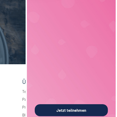
Über foodjobs
Team
Partner
Presse
Jetzt teilnehmen
Blog