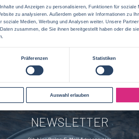
nhalte und Anzeigen zu personalisieren, Funktionen für soziale
Website zu analysieren. Außerdem geben wir Informationen zu I
QM / QS
Baden-Württemberg
29
37
r soziale Medien, Werbung und Analysen weiter. Unsere Partner
Lebensmitteltechnologie
76
Betriebswirtschaft
63
 Daten zusammen, die Sie ihnen bereitgestellt haben oder die s
Technik
Thüringen
12
17
Lebensmitteltechnik
68
n.
Wirtschaftswissenschaften
53
Marketing
Rheinland-Pfalz
10
8
Lebensmittelchemie
34
Lebensmittelchemie
36
Präferenzen
Statistiken
Finanzen
Deutschlandweit
4
5
Ökotrophologie
64
Agrarwissenschaften
21
Nachhaltigkeit
Bremen
5
1
Lebensmittelmanagement
40
Back- und Süßwarentechnologie
17
Brandenburg
4
BWL, WiWi
57
Auswahl erlauben
Fleischtechnik
15
Saarland
2
Mechatronik
7
NEWSLETTER
Brauwesen
4