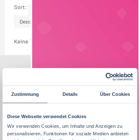
Sort:
By Date
Descending
Keine Termine gefunden.
Nach Kategorien
Nach Fachrichtung
Nach Funktion
Nach Region
Zustimmung
Details
Über Cookies
Diese Webseite verwendet Cookies
Vertrieb
34
Lebensmitteltechnologie
QM / QS
Bayern
42
99
57
Wir verwenden Cookies, um Inhalte und Anzeigen zu
Lebensmitteltechnologie
76
personalisieren, Funktionen für soziale Medien anbieten
Ernährungswissenschaften/
Produktion
Baden-Württemberg
42
30
75