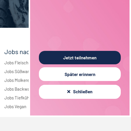
Brauwesen
5
Elektrotechnik
4
Andere
2
Jobs nach Branchen
Jetzt teilnehmen
Jobs Fleisch
Jobs Süßwaren
Später erinnern
Jobs Molkerei
Jobs Backwaren
Schließen
Jobs Tiefkühlkost
Jobs Vegan
Jobs nach Städten