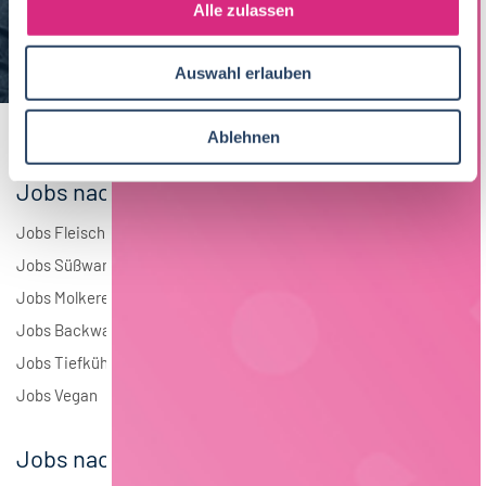
s
Alle zulassen
Brauwesen
5
a
u
Elektrotechnik
3
Auswahl erlauben
s
w
Andere
2
a
Ablehnen
h
l
Jobs nach Branchen
Jobs Fleisch
Jobs Süßwaren
Jobs Molkerei
Jobs Backwaren
Jobs Tiefkühlkost
Jobs Vegan
Jobs nach Städten