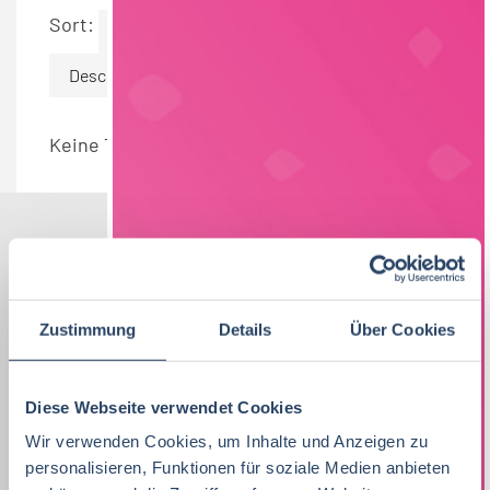
Sort:
By Date
Descending
Keine Termine gefunden.
Nach Kategorien
Nach Fachrichtung
Nach Funktion
Nach Region
Zustimmung
Details
Über Cookies
Diese Webseite verwendet Cookies
Vertrieb
33
Lebensmitteltechnologie
Produktion
Bayern
38
81
51
Wir verwenden Cookies, um Inhalte und Anzeigen zu
Lebensmitteltechnologie
76
personalisieren, Funktionen für soziale Medien anbieten
Ernährungswissenschaften/
QM / QS
Baden-Württemberg
29
63
37