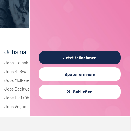
Brauwesen
4
Elektrotechnik
4
Andere
1
Jobs nach Branchen
Jetzt teilnehmen
Jobs Fleisch
Jobs Süßwaren
Später erinnern
Jobs Molkerei
Jobs Backwaren
Schließen
Jobs Tiefkühlkost
Jobs Vegan
Jobs nach Städten