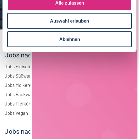
s
Alle zulassen
Brauwesen
4
a
u
Elektrotechnik
4
Auswahl erlauben
s
w
Andere
1
a
Ablehnen
h
l
Jobs nach Branchen
Jobs Fleisch
Jobs Süßwaren
Jobs Molkerei
Jobs Backwaren
Jobs Tiefkühlkost
Jobs Vegan
Jobs nach Städten