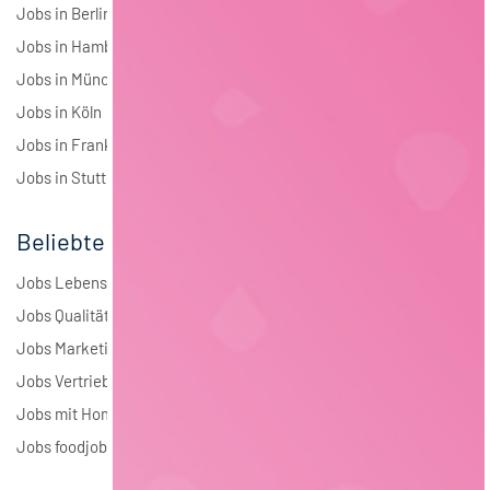
Jobs in Berlin
Jobs in Hamburg
Jobs in München
Jobs in Köln
Jobs in Frankfurt
Jobs in Stuttgart
Beliebte Jobs
Jobs Lebensmitteltechnologie
Jobs Qualitätsmanagement
Jobs Marketing
Jobs Vertrieb
Jobs mit Homeoffice
Jobs foodjobs Active Sourcing