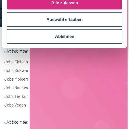
s
Alle zulassen
Brauwesen
4
a
u
Elektrotechnik
4
Auswahl erlauben
s
w
Andere
1
a
Ablehnen
h
l
Jobs nach Branchen
Jobs Fleisch
Jobs Süßwaren
Jobs Molkerei
Jobs Backwaren
Jobs Tiefkühlkost
Jobs Vegan
Jobs nach Städten