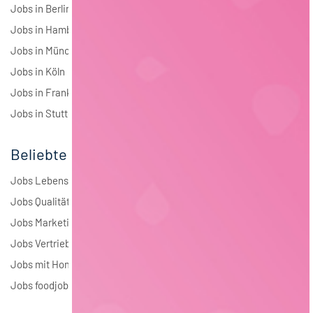
Jobs in Berlin
Jobs in Hamburg
Jobs in München
Jobs in Köln
Jobs in Frankfurt
Jobs in Stuttgart
Beliebte Jobs
Jobs Lebensmitteltechnologie
Jobs Qualitätsmanagement
Jobs Marketing
Jobs Vertrieb
Jobs mit Homeoffice
Jobs foodjobs Active Sourcing