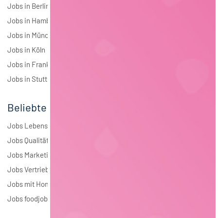
Jobs in Berlin
Jobs in Hamburg
Jobs in München
Jobs in Köln
Jobs in Frankfurt
Jobs in Stuttgart
Beliebte Jobs
Jobs Lebensmitteltechnologie
Jobs Qualitätsmanagement
Jobs Marketing
Jobs Vertrieb
Jobs mit Homeoffice
Jobs foodjobs Active Sourcing