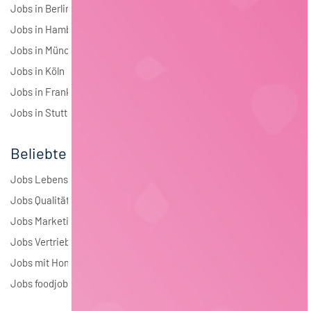
Jobs in Berlin
Jobs in Hamburg
Jobs in München
Jobs in Köln
Jobs in Frankfurt
Jobs in Stuttgart
Beliebte Jobs
Jobs Lebensmitteltechnologie
Jobs Qualitätsmanagement
Jobs Marketing
Jobs Vertrieb
Jobs mit Homeoffice
Jobs foodjobs Active Sourcing