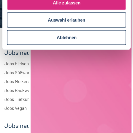
s
Alle zulassen
Brauwesen
5
a
u
Elektrotechnik
3
Auswahl erlauben
s
w
Andere
2
a
Ablehnen
h
l
Jobs nach Branchen
Jobs Fleisch
Jobs Süßwaren
Jobs Molkerei
Jobs Backwaren
Jobs Tiefkühlkost
Jobs Vegan
Jobs nach Städten