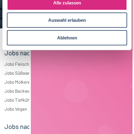
s
Alle zulassen
Brauwesen
5
a
u
Elektrotechnik
3
Auswahl erlauben
s
w
Andere
2
a
Ablehnen
h
l
Jobs nach Branchen
Jobs Fleisch
Jobs Süßwaren
Jobs Molkerei
Jobs Backwaren
Jobs Tiefkühlkost
Jobs Vegan
Jobs nach Städten