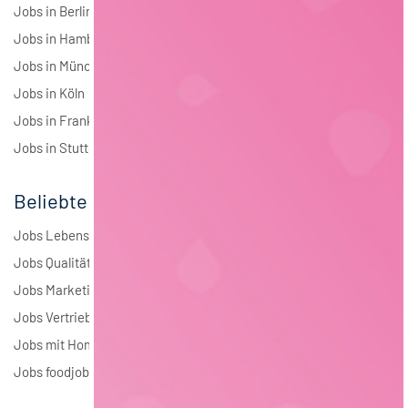
Jobs in Berlin
Jobs in Hamburg
Jobs in München
Jobs in Köln
Jobs in Frankfurt
Jobs in Stuttgart
Beliebte Jobs
Jobs Lebensmitteltechnologie
Jobs Qualitätsmanagement
Jobs Marketing
Jobs Vertrieb
Jobs mit Homeoffice
Jobs foodjobs Active Sourcing