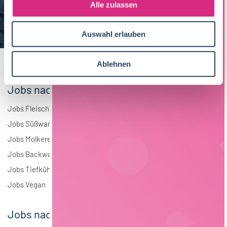
s
Alle zulassen
Brauwesen
5
a
u
Elektrotechnik
3
Auswahl erlauben
s
w
Andere
2
a
Ablehnen
h
l
Jobs nach Branchen
Jobs Fleisch
Jobs Süßwaren
Jobs Molkerei
Jobs Backwaren
Jobs Tiefkühlkost
Jobs Vegan
Jobs nach Städten