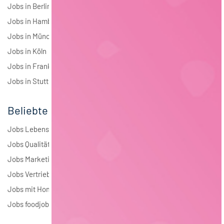
Jobs in Berlin
Jobs in Hamburg
Jobs in München
Jobs in Köln
Jobs in Frankfurt
Jobs in Stuttgart
Beliebte Jobs
Jobs Lebensmitteltechnologie
Jobs Qualitätsmanagement
Jobs Marketing
Jobs Vertrieb
Jobs mit Homeoffice
Jobs foodjobs Active Sourcing