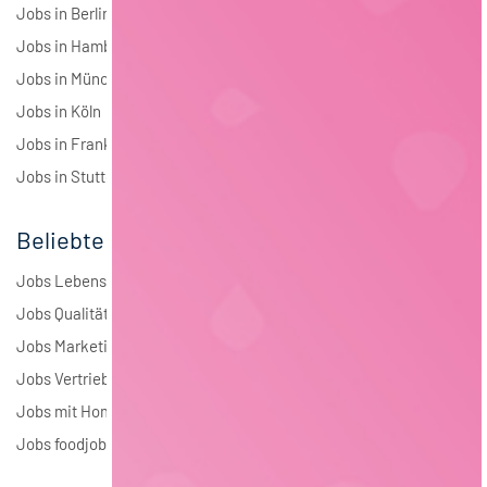
Jobs in Berlin
Jobs in Hamburg
Jobs in München
Jobs in Köln
Jobs in Frankfurt
Jobs in Stuttgart
Beliebte Jobs
Jobs Lebensmitteltechnologie
Jobs Qualitätsmanagement
Jobs Marketing
Jobs Vertrieb
Jobs mit Homeoffice
Jobs foodjobs Active Sourcing