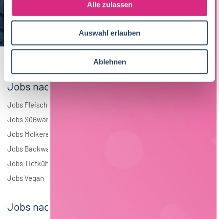
s
Alle zulassen
Brauwesen
5
a
u
Elektrotechnik
3
Auswahl erlauben
s
w
Andere
2
a
Ablehnen
h
l
Jobs nach Branchen
Jobs Fleisch
Jobs Süßwaren
Jobs Molkerei
Jobs Backwaren
Jobs Tiefkühlkost
Jobs Vegan
Jobs nach Städten