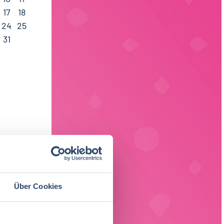
17
18
24
25
31
Über Cookies
ach Region