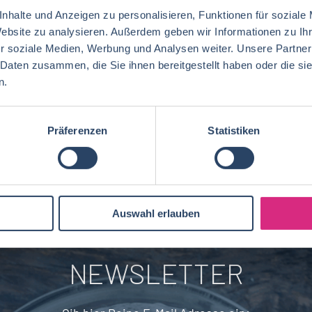
nhalte und Anzeigen zu personalisieren, Funktionen für soziale
Website zu analysieren. Außerdem geben wir Informationen zu I
Ernährungswissenschaften/
Vertrieb
Baden-Württemberg
42
72
29
r soziale Medien, Werbung und Analysen weiter. Unsere Partner
Lebensmitteltechnologie
92
 Daten zusammen, die Sie ihnen bereitgestellt haben oder die s
Ökotrophologie
Technik
Niedersachsen
18
18
Lebensmitteltechnik
75
n.
Wirtschaftswissenschaften
60
Logistik / SCM
Rheinland-Pfalz
10
7
Lebensmittelchemie
40
Lebensmittelchemie
44
Präferenzen
Statistiken
Finanzen
Berlin
5
6
Ökotrophologie
73
Agrarmanagement
22
Nachhaltigkeit
Bremen
5
1
Lebensmittelmanagement
41
Biotechnologie
20
Brandenburg
4
BWL, WiWi
68
Auswahl erlauben
Fleischtechnik
16
Saarland
2
Mechatronik
7
NEWSLETTER
Brauwesen
5