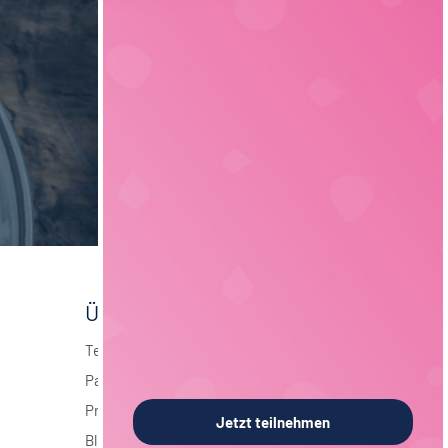
Über foodjobs
Team
Partner
Presse
Jetzt teilnehmen
Blog