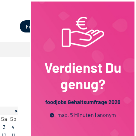
Login
Für Unternehmen
Verdienst Du
genug?
foodjobs Gehaltsumfrage 2026
>
max. 5 Minuten | anonym
Sa
So
3
4
10
11