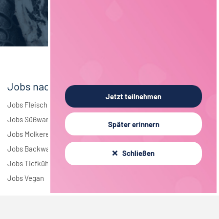
Brauwesen
4
Elektrotechnik
4
Andere
1
Jobs nach Branchen
Jetzt teilnehmen
Jobs Fleisch
Jobs Süßwaren
Später erinnern
Jobs Molkerei
Jobs Backwaren
Schließen
Jobs Tiefkühlkost
Jobs Vegan
Jobs nach Städten