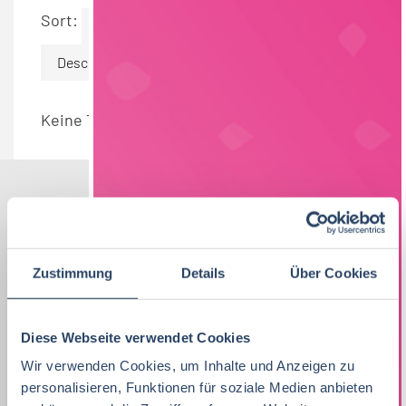
Sort:
By Date
Descending
Keine Termine gefunden.
Nach Kategorien
Nach Fachrichtung
Nach Funktion
Nach Region
Zustimmung
Details
Über Cookies
Diese Webseite verwendet Cookies
Vertrieb
34
Lebensmitteltechnologie
Produktion
Bayern
52
38
81
Wir verwenden Cookies, um Inhalte und Anzeigen zu
Lebensmitteltechnologie
76
personalisieren, Funktionen für soziale Medien anbieten
Betriebswirtschaft
QM / QS
Baden-Württemberg
29
63
37