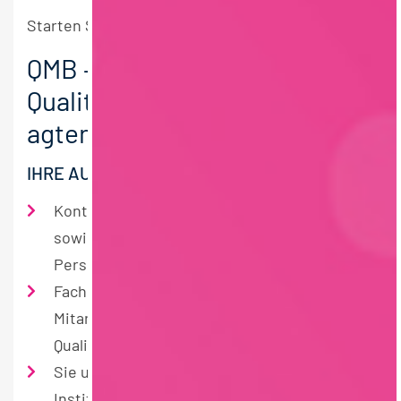
Starten Sie jetzt durch und bewerben Sie sich:
QMB –
Qualitätsmanagementbeauftr
agter (m/w/d)
IHRE AUFGABEN:
Kontrolle der gesamten Produktionspalette
sowie Überwachung der Betriebs- und
Personalhygiene
Fachbezogene Führung und Schulung der
Mitarbeiter in allen Fragen des
Qualitätsmanagements
Sie unterstützen und begleiten neutrale
Institute IFS-Auditoren und amtliche