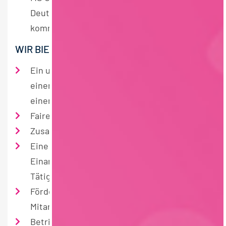
Deutsch, sowie idealerweise in Englisch
kommunizieren
WIR BIETEN:
Ein unbefristetes Arbeitsverhältnis und
einen zukunftssicheren Arbeitsplatz in
einem wachsenden Unternehmen
Faire und leistungsgerechte Vergütung
Zusammenarbeit in einem motivierten Team
Eine umfassende und gründliche
Einarbeitung in eine abwechslungsreiche
Tätigkeit
Förderung ehrgeiziger und motivierter
Mitarbeiter
Betriebliche Altersvorsorge und