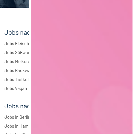
Andere
1
Jobs nach Branchen
Jobs Fleisch
Jobs Süßwaren
Jobs Molkerei
Jobs Backwaren
Jobs Tiefkühlkost
Jobs Vegan
Jobs nach Städten
Jobs in Berlin
Jobs in Hamburg