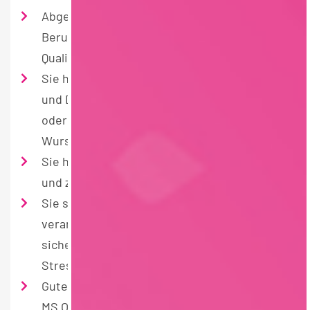
Abgeschlossene Berufsausbildung und
Berufserfahrung im Bereich der
Qualitätssicherung
Sie haben erste Erfahrungen zur Einhaltung
und Durchführung der Standards gem. IFS
oder BRC in der Fleisch- und
Wurstwarenbranche sammeln können
Sie haben eine gewissenhafte, strukturierte
und zielorientierte Arbeitsweise
Sie sind teamfähig, belastbar,
verantwortungsbewusst und haben ein
sicheres und freundliches Auftreten auch in
Stresssituationen
Gute Anwenderkenntnisse mit den gängigen
MS Office-Programmen und können gut in