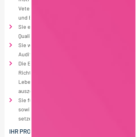
Veterinärkontrolleure bei Probeentnahmen
und Betriebsbegehungen
Sie erstellen bzw. begleiten die
Qualitätssicherungsmaßnahmen
Sie wirken bei der Durchführung interner
Audits mit
Die Einhaltung der gültigen gesetzlichen
Richtlinien bezüglich der
Lebensmittelkennzeichnung und -
auszeichnung stellen Sie sicher
Sie führen regelmäßige Frischekontrollen
sowie Hygienekontrollen (HACCP) durch und
setzen die IFS-Vorgaben um
IHR PROFIL: