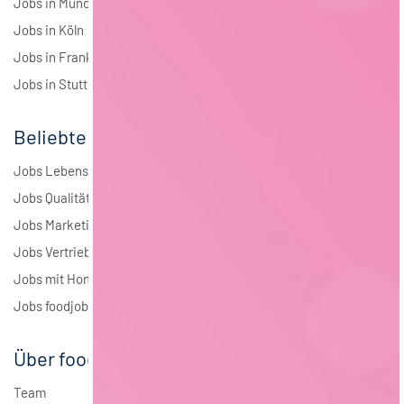
Jobs in München
Jobs in Köln
Jobs in Frankfurt
Jobs in Stuttgart
Beliebte Jobs
Jobs Lebensmitteltechnologie
Jobs Qualitätsmanagement
Jobs Marketing
Jobs Vertrieb
Jobs mit Homeoffice
Jobs foodjobs Active Sourcing
Über foodjobs
Team