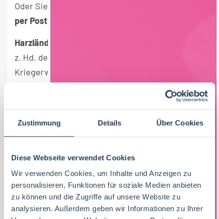
Oder Sie schicken Ihre Bewerbungsunterlagen
per Post
an:
Harzländer Spezialitäten GmbH + Co. KG
z. Hd. der Personalabteilung
Kriegerweg 5
37581 Bad Gandersheim
Sollten Sie vorab Fragen haben, so stehen wir
Ihnen gerne telefonisch zur Verfügung: 05382
Zustimmung
Details
Über Cookies
7008 24
Diese Webseite verwendet Cookies
www.harzlaender.de
Wir verwenden Cookies, um Inhalte und Anzeigen zu
EINSATZORT
personalisieren, Funktionen für soziale Medien anbieten
zu können und die Zugriffe auf unsere Website zu
Bad Gandersheim
analysieren. Außerdem geben wir Informationen zu Ihrer