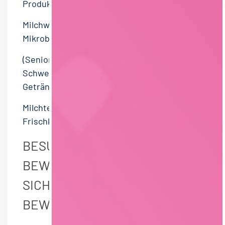
Produktentwickler – Petfood (m/w/d)
Milchwirtschaftlicher Laborant –
Mikrobiologie (m/w/d)
(Senior) Entwickler (m/w/d) in der F&E mit
Schwerpunkt Enzyme in der
Getränketechnologie – Labor & Technikum
Milchtechnologen (m/w/d) für körnigen
Frischkäse
BESUCHER, DIE SICH HIER
BEWORBEN HABEN, HABEN
SICH AUCH AUF DIESEN JOB
BEWORBEN