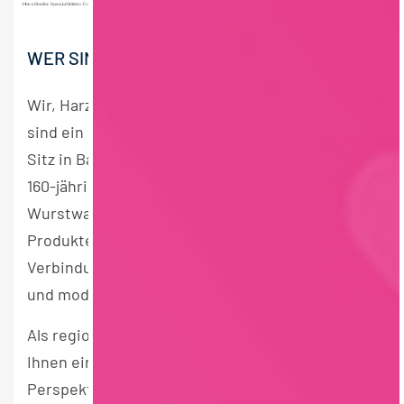
WER SIND WIR?
Wir, Harzländer Spezialitäten GmbH + Co. KG,
sind ein mittelständisches Unternehmen mit
Sitz in Bad Gandersheim. Wir blicken auf eine
160-jährige Tradition in der Fleisch- und
Wurstwarenherstellung zurück. Unsere
Produkte zeichnen sich durch eine perfekte
Verbindung von traditioneller Handwerkskunst
und modernster Technik aus.
Als regionales Familienunternehmen bieten wir
Ihnen eine hervorragende berufliche
Perspektive.