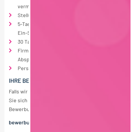
vermögenswirksame Leistungen
Stellung der Berufskleidung
5-Tage-Woche von Montag bis Freitag im
Ein-Schicht-Betrieb
30 Tage Jahresurlaub
Firmenwagen mit 1%-Regelung nach
Absprache möglich
Personalrabatte
IHRE BEWERBUNG:
Falls wir Ihr Interesse geweckt haben, bewerben
Sie sich bitte mit den üblichen
Bewerbungsunterlagen
per E-Mail
an:
bewerbung@harzlaender.de