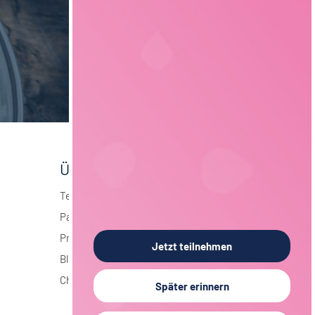
Über foodjobs
Team
Partner
Presse
Jetzt teilnehmen
Blog
Chronik
Später erinnern