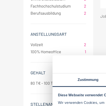
Fachhochschulstudium
2
Berufsausbildung
2
Jo
ANSTELLUNGSART
Vollzeit
2
100% Homeoffice
1
GEHALT
Zustimmung
80 T€ - 100 T€ pro Jahr
1
Diese Webseite verwendet 
Wir verwenden Cookies, um I
STELLENANGEBOT