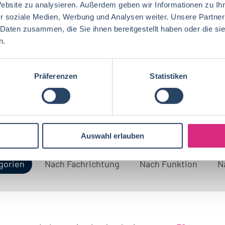
Website zu analysieren. Außerdem geben wir Informationen zu I
r soziale Medien, Werbung und Analysen weiter. Unsere Partner
 Daten zusammen, die Sie ihnen bereitgestellt haben oder die s
n.
Präferenzen
Statistiken
Auswahl erlauben
gorien
Nach Fachrichtung
Nach Funktion
N
QM / QS
Baden-Württemberg
29
37