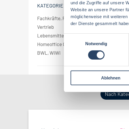
und die Zugriffe auf unsere 
KATEGORIE
Website an unsere Partner fü
möglicherweise mit weiteren
Fachkräfte, Führungskräfte
2
der Dienste gesammelt habe
Vertrieb
2
Lebensmittelmanagement
1
E
Notwendig
i
Homeoffice Option
1
n
BWL, WiWi
1
w
i
l
Ablehnen
l
i
g
Nach Kate
u
n
g
s
a
Produktion
Bayern
52
38