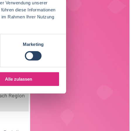
hrer Verwendung unserer
 führen diese Informationen
ie im Rahmen Ihrer Nutzung
Marketing
Alle zulassen
ach Region
Ernährungswissenschaften/
Vertrieb
Nordrhein-Westfalen
63
37
21