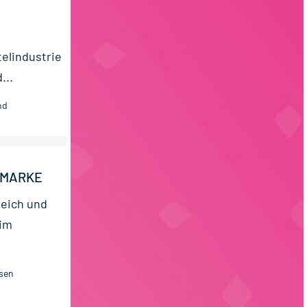
elindustrie
...
nd
SMARKE
reich und
 im
ssen