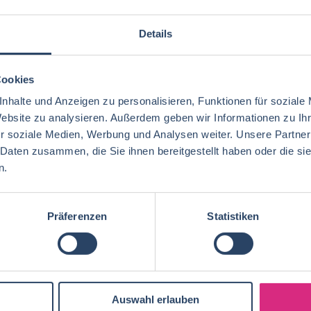
bs per E-Mail
Suche speichern
Details
Cookies
gorien
Nach Fachrichtung
Nach Funktion
N
nhalte und Anzeigen zu personalisieren, Funktionen für soziale
Website zu analysieren. Außerdem geben wir Informationen zu I
r soziale Medien, Werbung und Analysen weiter. Unsere Partner
 Daten zusammen, die Sie ihnen bereitgestellt haben oder die s
Ernährungswissenschaften/
Vertrieb
Baden-Württemberg
42
72
29
n.
Lebensmitteltechnologie
92
Ökotrophologie
Technik
Niedersachsen
18
18
Lebensmitteltechnik
75
Wirtschaftswissenschaften
60
Präferenzen
Statistiken
Logistik / SCM
Rheinland-Pfalz
10
7
Lebensmittelchemie
40
Lebensmittelchemie
44
Finanzen
Berlin
5
6
Ökotrophologie
73
Agrarmanagement
22
Nachhaltigkeit
Bremen
5
1
Lebensmittelmanagement
41
Auswahl erlauben
Biotechnologie
20