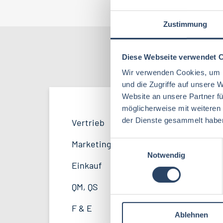
Jo
Zustimmung
Diese Webseite verwendet 
Nach Kate
Wir verwenden Cookies, um I
und die Zugriffe auf unsere 
Website an unsere Partner fü
möglicherweise mit weiteren
QM / QS
Bayern
42
53
der Dienste gesammelt habe
Vertrieb
40
Lebensmitteltechnologie
96
F&E
Hamburg
22
34
Marketing
11
E
Betriebswirtschaft
71
Notwendig
i
Marketing
Thüringen
12
12
Einkauf
14
n
Volkswirtschaft
46
w
Sonstige
Mecklenburg-Vorpommern
5
7
QM, QS
41
i
Biochemie
23
l
Unternehmensführung
Sachsen-Anhalt
4
5
F & E
32
Ablehnen
l
Wirtschaftsingenieurwesen
21