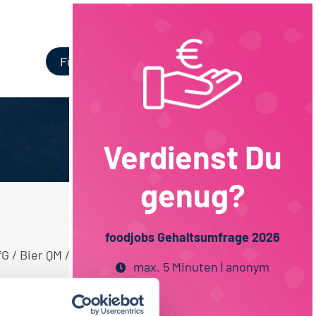
Login
Für Unternehmen
Verdienst Du
genug?
foodjobs Gehaltsumfrage 2026
G / Bier QM / QS Biotechnologie Stellen.
max. 5 Minuten | anonym