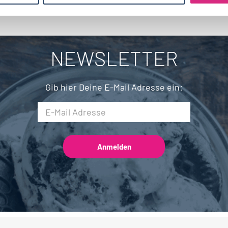
Brandenburg
4
BWL, WiWi
68
Fleischtechnik
16
Saarland
2
Mechatronik
7
NEWSLETTER
Brauwesen
5
Gib hier Deine E-Mail Adresse ein: