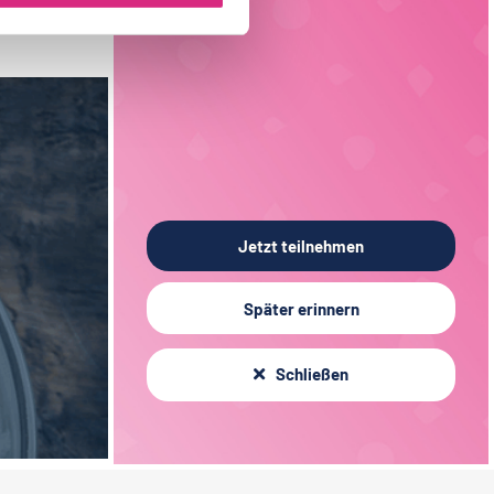
Sachsen
3
Verfahrenstechnik
15
Liechtenstein
1
Verpackungstechnik
6
Elektrotechnik
3
Jetzt teilnehmen
Später erinnern
Schließen