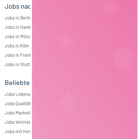
Jobs nach Städten
Jobs in Berlin
Jobs in Hamburg
Jobs in München
Jobs in Köln
Jobs in Frankfurt
Jobs in Stuttgart
Beliebte Jobs
Jobs Lebensmitteltechnologie
Jobs Qualitätsmanagement
Jobs Marketing
Jobs Vertrieb
Jobs mit Homeoffice