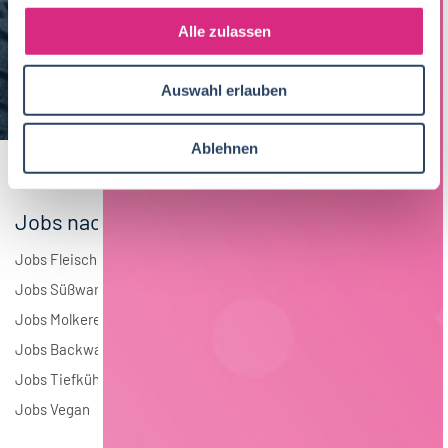
g
Maschinenbau
5
s
Alle zulassen
a
Brauwesen
4
u
Auswahl erlauben
s
Elektrotechnik
4
w
a
Andere
1
Ablehnen
h
l
Jobs nach Branchen
Jobs Fleisch
Jobs Süßwaren
Jobs Molkerei
Jobs Backwaren
Jobs Tiefkühlkost
Jobs Vegan