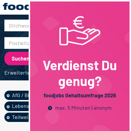
30km
Verdienst Du
Erweiterte Suche
genug?
AfG / Bier
Vertrieb
foodjobs Gehaltsumfrage 2026
Lebensmittelmanag...
max. 5 Minuten | anonym
Teilweise Homeoffice