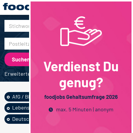
30km
Verdienst Du
Erweiterte Suche
genug?
AfG / Bier
Vertrieb
foodjobs Gehaltsumfrage 2026
Lebensmittelmanag...
Vollzeit
max. 5 Minuten | anonym
Deutschlandweit