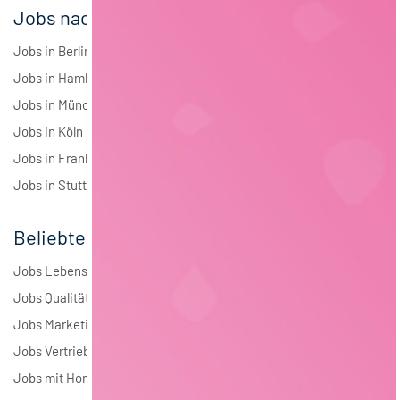
Jobs nach Städten
Jobs in Berlin
Jobs in Hamburg
Jobs in München
Jobs in Köln
Jobs in Frankfurt
Jobs in Stuttgart
Beliebte Jobs
Jobs Lebensmitteltechnologie
Jobs Qualitätsmanagement
Jobs Marketing
Jobs Vertrieb
Jobs mit Homeoffice