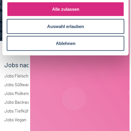
g
Maschinenbau
6
s
Alle zulassen
a
Brauwesen
5
u
Auswahl erlauben
s
Elektrotechnik
4
w
a
Andere
2
Ablehnen
h
l
Jobs nach Branchen
Jobs Fleisch
Jobs Süßwaren
Jobs Molkerei
Jobs Backwaren
Jobs Tiefkühlkost
Jobs Vegan