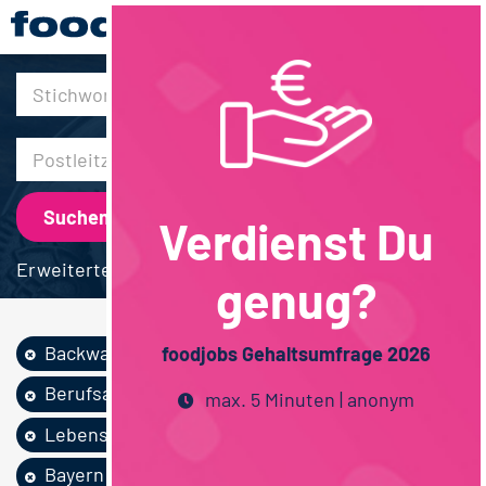
30km
Verdienst Du
Erweiterte Suche
genug?
Backwaren
Vertrieb
foodjobs Gehaltsumfrage 2026
Berufsausbildung
max. 5 Minuten | anonym
Lebensmitteltechn...
Vollzeit
Bayern