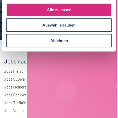
g
Maschinenbau
5
s
Alle zulassen
a
Brauwesen
4
u
Auswahl erlauben
s
Elektrotechnik
4
w
a
Ablehnen
Andere
1
h
l
Jobs nach Branchen
Jobs Fleisch
Jobs Süßwaren
Jobs Molkerei
Jobs Backwaren
Jobs Tiefkühlkost
Jobs Vegan