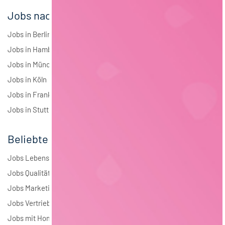
Jobs nach Städten
Jobs in Berlin
Jobs in Hamburg
Jobs in München
Jobs in Köln
Jobs in Frankfurt
Jobs in Stuttgart
Beliebte Jobs
Jobs Lebensmitteltechnologie
Jobs Qualitätsmanagement
Jobs Marketing
Jobs Vertrieb
Jobs mit Homeoffice