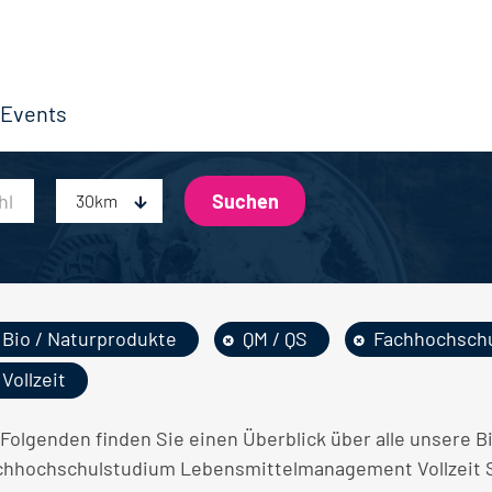
Events
30km
Bio / Naturprodukte
QM / QS
Fachhochsch
Vollzeit
 Folgenden finden Sie einen Überblick über alle unsere B
chhochschulstudium Lebensmittelmanagement Vollzeit S