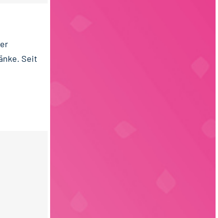
er
änke. Seit