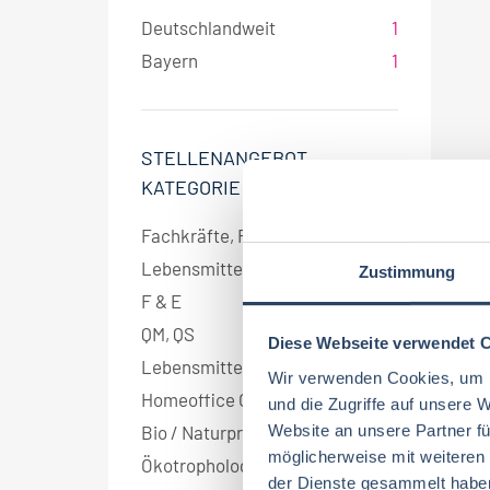
Deutschlandweit
1
Bayern
1
STELLENANGEBOT
KATEGORIE
Fachkräfte, Führungskräfte
1
Lebensmitteltechnologie
1
Zustimmung
F & E
1
QM, QS
1
Diese Webseite verwendet 
Lebensmittelchemie
1
Wir verwenden Cookies, um I
Homeoffice Option
1
und die Zugriffe auf unsere 
Website an unsere Partner fü
Bio / Naturprodukte
1
möglicherweise mit weiteren
Ökotrophologie
1
der Dienste gesammelt habe