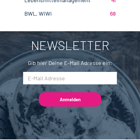
Lebensmittelmanagement
41
Biotechnologie
20
Brandenburg
4
BWL, WiWi
68
Fleischtechnik
16
Saarland
2
Mechatronik
7
NEWSLETTER
Brauwesen
5
Gib hier Deine E-Mail Adresse ein: