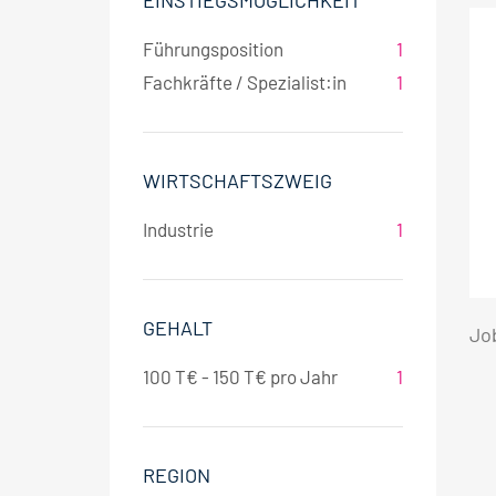
EINSTIEGSMÖGLICHKEIT
Führungsposition
1
Fachkräfte / Spezialist:in
1
WIRTSCHAFTSZWEIG
Industrie
1
GEHALT
Jo
100 T€ - 150 T€ pro Jahr
1
REGION