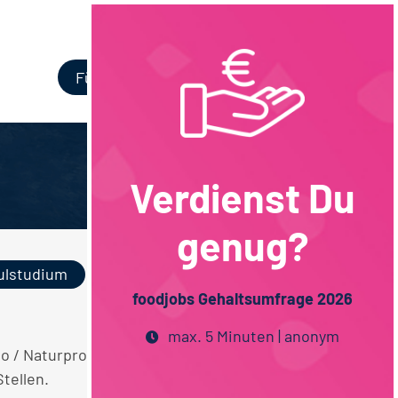
Login
Für Unternehmen
Verdienst Du
genug?
ulstudium
Lebensmittelmanag...
foodjobs Gehaltsumfrage 2026
max. 5 Minuten | anonym
io / Naturprodukte QM / QS
tellen.