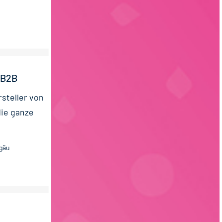
 B2B
steller von
die ganze
lgäu