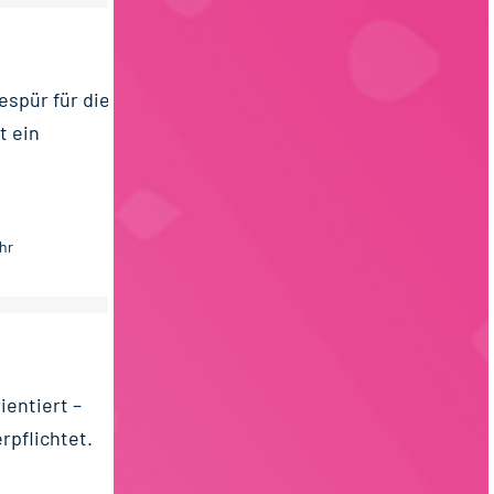
espür für die
t ein
hr
entiert –
rpflichtet.