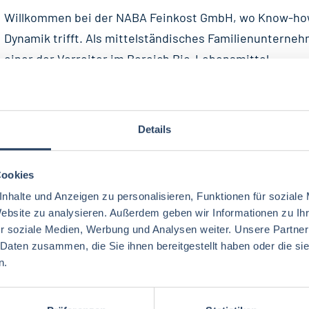
Willkommen bei der NABA Feinkost GmbH, wo Know-ho
Dynamik trifft. Als mittelständisches Familienunterneh
einer der Vorreiter im Bereich Bio-Lebensmittel...
25-07-2026
NABA Feinkost GmbH
Gierstädt bei Erfurt
Details
BEREICHSLEITUNG (M/W/D) BERATUNG WAREN- 
Cookies
DIENSTLEISTUNGSGENOSSENSCHAFTEN
nhalte und Anzeigen zu personalisieren, Funktionen für soziale
Der Genossenschaftsverband Bayern (GVB) ist der geset
Website zu analysieren. Außerdem geben wir Informationen zu I
Prüfungs- und Interessenverband der bayeri-schen
r soziale Medien, Werbung und Analysen weiter. Unsere Partner
Genossenschaften. Der Verband nimmt eine zentrale Rol
 Daten zusammen, die Sie ihnen bereitgestellt haben oder die s
n.
25-07-2026
RAU | FOOD RECRUITMENT GmbH
München
100 T€ - 150 T€ pro Jahr