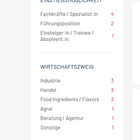
EINSTIEGSMÖGLICHKEIT
Fachkräfte / Spezialist:in
4
Führungsposition
2
Einsteiger:in / Trainee /
1
Absolvent:in
WIRTSCHAFTSZWEIG
Industrie
3
Handel
3
Food Ingredients / Flavors
3
Agrar
1
Beratung / Agentur
1
Sonstige
1