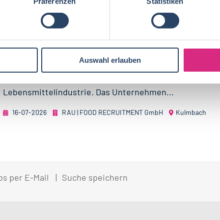
Präferenzen
Statistiken
DIRECTOR (M/W/D) KEY ACCOUNT FOODSERVICE
Auswahl erlauben
RAPS ist ein international ausgerichteter Anbieter vo
Kräutern, Marinaden und funktionellen Compounds für 
Lebensmittelindustrie. Das Unternehmen...
16-07-2026
RAU | FOOD RECRUITMENT GmbH
Kulmbach
bs per E-Mail
Suche speichern