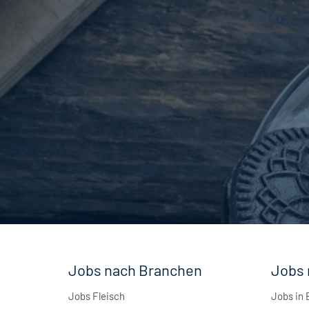
Maschinenbau
5
Andere
1
Jobs nach Branchen
Jobs 
Jobs Fleisch
Jobs in 