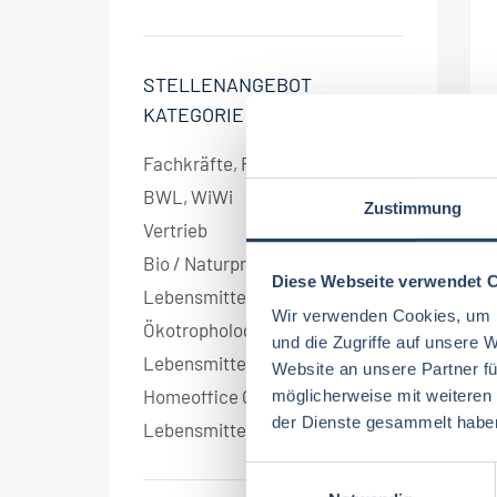
STELLENANGEBOT
KATEGORIE
Fachkräfte, Führungskräfte
6
BWL, WiWi
6
Zustimmung
Vertrieb
5
Bio / Naturprodukte
5
Diese Webseite verwendet 
Lebensmittelmanagement
4
Wir verwenden Cookies, um I
Ökotrophologie
3
und die Zugriffe auf unsere 
Lebensmitteltechnologie
2
Website an unsere Partner fü
Homeoffice Option
2
möglicherweise mit weiteren
der Dienste gesammelt habe
Lebensmitteltechnik
1
E