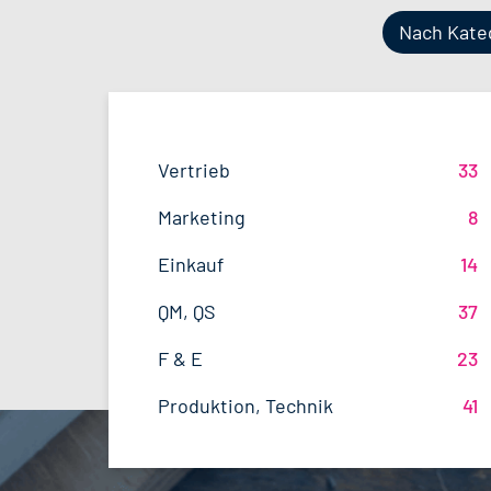
Nach Kate
Produktion
Bayern
38
51
Vertrieb
33
Lebensmitteltechnologie
81
F&E
Niedersachsen
24
16
Marketing
8
Betriebswirtschaft
61
Logistik / SCM
Hessen
11
8
Einkauf
14
Volkswirtschaft
38
Finanzen
Mecklenburg-Vorpommern
4
7
QM, QS
37
Agrarmanagement
21
Sonstige
Berlin
2
5
F & E
23
Wirtschaftsingenieurwesen
18
International
4
Produktion, Technik
41
Biotechnologie
15
Schweiz
2
Verfahrenstechnik
12