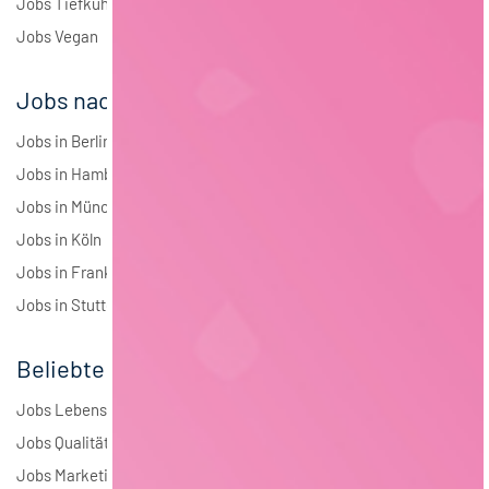
Jobs Tiefkühlkost
Jobs Vegan
Jobs nach Städten
Jobs in Berlin
Jobs in Hamburg
Jobs in München
Jobs in Köln
Jobs in Frankfurt
Jobs in Stuttgart
Beliebte Jobs
Jobs Lebensmitteltechnologie
Jobs Qualitätsmanagement
Jobs Marketing