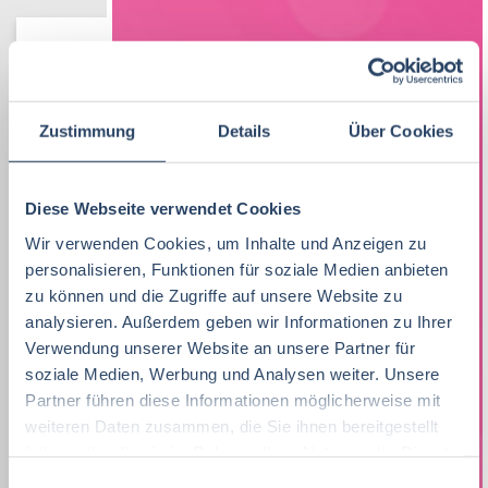
Vertrieb
33
Lebensmitteltechnologie
Produktion
Bayern
38
81
51
Lebensmitteltechnologie
76
Ernährungswissenschaften/
QM / QS
Baden-Württemberg
29
63
37
Zustimmung
Details
Über Cookies
Ökotrophologie
Praktikum, Trainee
29
Vertrieb
Nordrhein-Westfalen
36
21
Lebensmitteltechnik
63
Marketing
8
F&E
Niedersachsen
24
16
Diese Webseite verwendet Cookies
Betriebswirtschaft
61
Lebensmitteltechnik
67
Wir verwenden Cookies, um Inhalte und Anzeigen zu
Technik
Hamburg
12
17
personalisieren, Funktionen für soziale Medien anbieten
Wirtschaftswissenschaften
51
Fachkräfte, Führungskräfte
120
Einkauf
Thüringen
14
11
zu können und die Zugriffe auf unsere Website zu
analysieren. Außerdem geben wir Informationen zu Ihrer
Lebensmittelmanagement
39
Einkauf
14
Logistik / SCM
Hessen
11
8
Verwendung unserer Website an unsere Partner für
Volkswirtschaft
38
soziale Medien, Werbung und Analysen weiter. Unsere
Lebensmittelchemie
34
Marketing
Rheinland-Pfalz
10
8
Partner führen diese Informationen möglicherweise mit
Lebensmittelchemie
36
Bio / Naturprodukte
21
weiteren Daten zusammen, die Sie ihnen bereitgestellt
Unternehmensführung
Schleswig-Holstein
5
8
haben oder die sie im Rahmen Ihrer Nutzung der Dienste
Molkereiwirtschaft
31
QM, QS
37
gesammelt haben.
Finanzen
Mecklenburg-Vorpommern
4
7
E