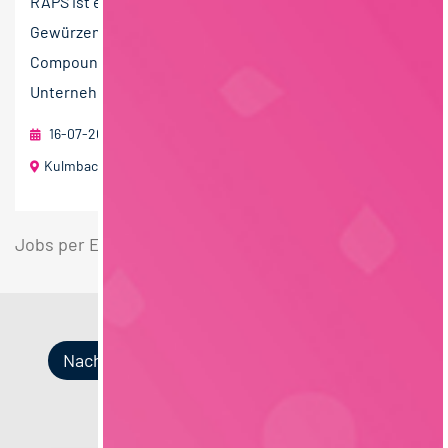
RAPS ist ein international ausgerichteter Anbieter von
Gewürzen, Kräutern, Marinaden und funktionellen
Compounds für die Lebensmittelindustrie. Das
Unternehmen...
16-07-2026
RAU | FOOD RECRUITMENT GmbH
Kulmbach
Jobs per E-Mail
Suche speichern
Nach Kategorien
Nach Fachrichtung
Nach Funktion
Nach Region