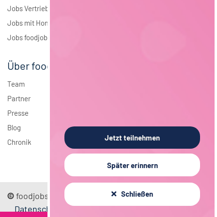
Jobs Vertrieb
Jobs mit Homeoffice
Jobs foodjobs Active Sourcing
Über foodjobs
Team
Partner
Presse
Blog
Jetzt teilnehmen
Chronik
Später erinnern
Schließen
©
foodjobs GmbH
Sitemap
Impressum
Datenschutz
Mediadaten
FAQ
AGB