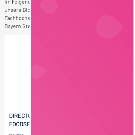
Im Folgenden finden Sie einen Überblick über alle
unsere Bio / Naturprodukte Vertrieb
Fachhochschulstudium Lebensmitteltechnologie
Bayern Stellen.
DIRECTOR (M/W/D) KEY ACCOUNT
FOODSERVICE