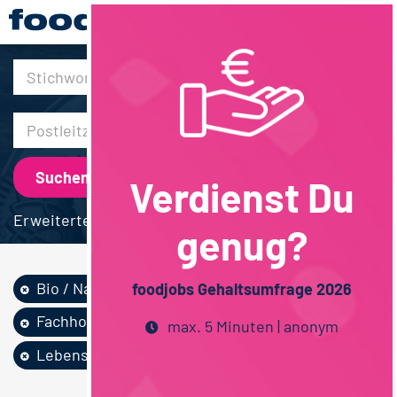
30km
Verdienst Du
Erweiterte Suche
genug?
Bio / Naturprodukte
Vertrieb
foodjobs Gehaltsumfrage 2026
Fachhochschulstudium
max. 5 Minuten | anonym
Lebensmitteltechn...
Bayern