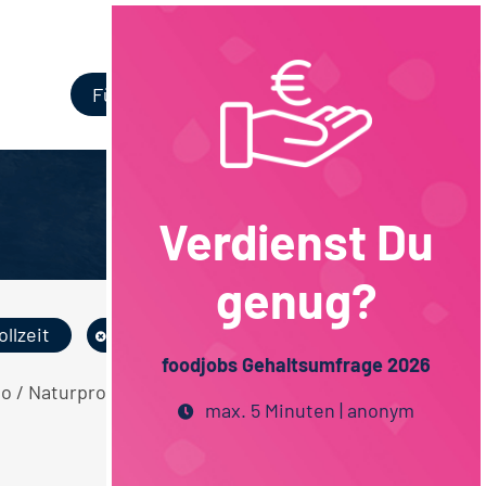
Login
Für Unternehmen
Verdienst Du
genug?
ollzeit
Hamburg
foodjobs Gehaltsumfrage 2026
io / Naturprodukte Techniker / Meister
max. 5 Minuten | anonym