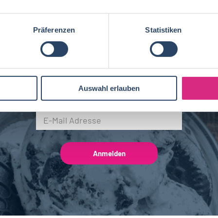
Biotechnologie
20
Brandenburg
4
BWL, WiWi
68
Fleischtechnik
16
Präferenzen
Statistiken
Saarland
2
Mechatronik
7
NEWSLETTER
Brauwesen
5
Auswahl erlauben
Gib hier Deine E-Mail Adresse ein: