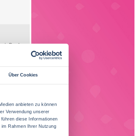
ach Region
Über Cookies
Ernährungswissenschaften/
Produktion
Nordrhein-Westfalen
28
39
71
Praktikum, Trainee
38
Ökotrophologie
Einkauf
Hessen
14
14
Fachkräfte, Führungskräfte
138
Lebensmittelmanagement
46
 Medien anbieten zu können
Personal
Schleswig-Holstein
6
9
Bio / Naturprodukte
21
hrer Verwendung unserer
Molkereiwirtschaft
33
 führen diese Informationen
Lebensmittelrecht
Deutschlandweit
4
5
Nachhaltigkeit
1
ie im Rahmen Ihrer Nutzung
Wirtschaftsingenieurwesen
21
EDV / IT
Österreich
4
1
Homeoffice Option
24