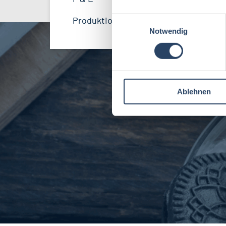
Agrarwissenschaften
21
International
4
E
Produktion, Technik
43
Fleischtechnologie
19
Notwendig
i
Schweiz
2
n
Getränketechnologie
12
w
i
Maschinenbau
6
l
Ablehnen
l
Andere
2
i
g
u
n
g
s
a
u
s
w
a