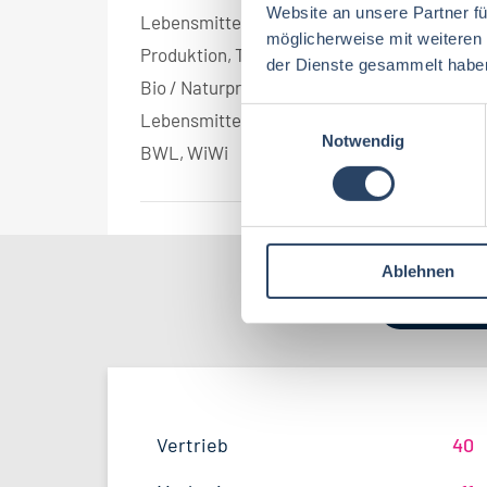
Website an unsere Partner fü
Lebensmitteltechnologie
1
möglicherweise mit weiteren
Produktion, Technik
1
der Dienste gesammelt habe
Bio / Naturprodukte
1
E
Lebensmitteltechnik
1
Notwendig
i
BWL, WiWi
1
n
w
i
l
Ablehnen
l
i
Nach Kate
g
u
n
g
s
QM / QS
Bayern
42
53
Vertrieb
40
Lebensmitteltechnologie
96
a
u
F&E
Hamburg
22
34