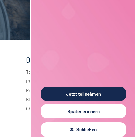
Über foodjobs
Team
Partner
Presse
Jetzt teilnehmen
Blog
Chronik
Später erinnern
Schließen