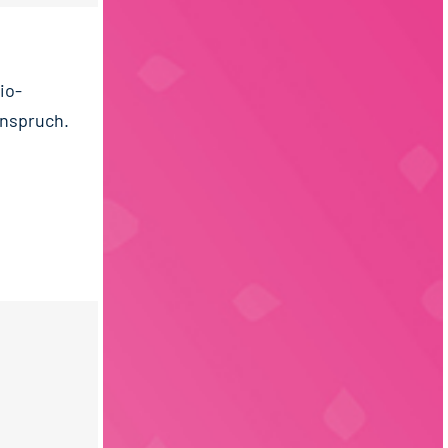
io-
Anspruch.