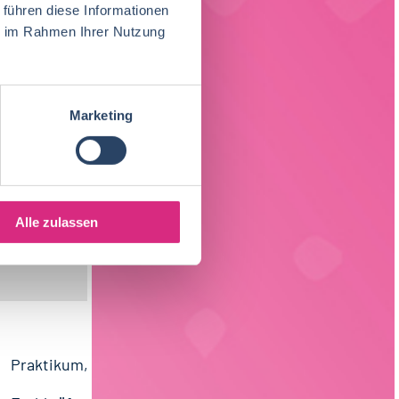
 führen diese Informationen
ie im Rahmen Ihrer Nutzung
Marketing
Alle zulassen
ach Region
Produktion
Nordrhein-Westfalen
28
39
Praktikum, Trainee
38
Lebensmitteltechnik
72
Einkauf
Hessen
14
14