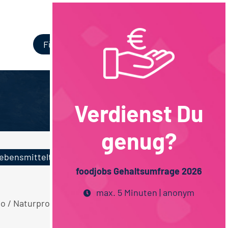
Login
Für Unternehmen
Verdienst Du
genug?
ebensmitteltechnik
foodjobs Gehaltsumfrage 2026
max. 5 Minuten | anonym
io / Naturprodukte Techniker / Meister