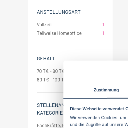
ANSTELLUNGSART
Vollzeit
1
Teilweise Homeoffice
1
GEHALT
70 T€ - 90 T€ pro Jahr
1
80 T€ - 100 T€ pro Jahr
1
Zustimmung
STELLENANGEBOT
Diese Webseite verwendet 
KATEGORIE
Wir verwenden Cookies, um I
und die Zugriffe auf unsere 
Fachkräfte, Führungskräfte
1