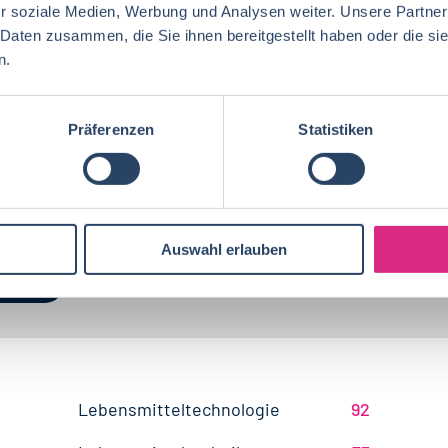
r soziale Medien, Werbung und Analysen weiter. Unsere Partner
 Daten zusammen, die Sie ihnen bereitgestellt haben oder die s
n.
Präferenzen
Statistiken
Auswahl erlauben
gorien
Nach Fachrichtung
Nach Funktion
N
Ernährungswissenschaften/
Vertrieb
Baden-Württemberg
42
72
29
Lebensmitteltechnologie
92
Ökotrophologie
Technik
Niedersachsen
18
18