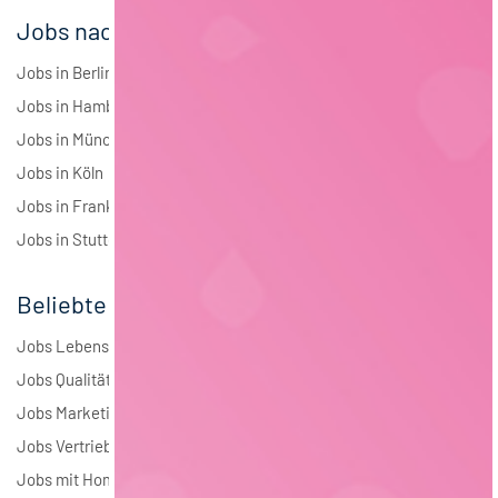
Jobs nach Städten
Jobs in Berlin
Jobs in Hamburg
Jobs in München
Jobs in Köln
Jobs in Frankfurt
Jobs in Stuttgart
Beliebte Jobs
Jobs Lebensmitteltechnologie
Jobs Qualitätsmanagement
Jobs Marketing
Jobs Vertrieb
Jobs mit Homeoffice