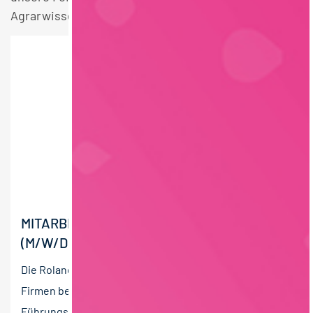
Agrarwissenschaften Vollzeit Hamburg Stellen.
MITARBEITER QUALITÄTSSICHERUNG
(M/W/D)
Die Roland Berndt Managementberatung unterstützt
Firmen bei der Suche und Auswahl nach
Führungskräften. Wir sind spezialisiert auf die