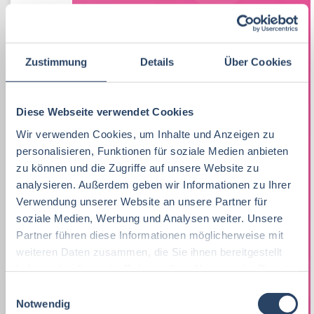
Lebensmitteltechnologie
76
Ernährungswissenschaften/
Produktion
Baden-Württemberg
42
30
75
Ökotrophologie
Praktikum, Trainee
30
Vertrieb
Nordrhein-Westfalen
42
28
Zustimmung
Details
Über Cookies
Lebensmitteltechnik
73
Marketing
8
F&E
Hamburg
20
35
Betriebswirtschaft
72
Lebensmitteltechnik
68
Diese Webseite verwendet Cookies
Technik
Niedersachsen
20
18
Wirtschaftswissenschaften
60
Wir verwenden Cookies, um Inhalte und Anzeigen zu
Fachkräfte, Führungskräfte
122
Einkauf
Hessen
14
14
personalisieren, Funktionen für soziale Medien anbieten
Lebensmittelmanagement
46
Einkauf
14
zu können und die Zugriffe auf unsere Website zu
Marketing
Thüringen
12
11
analysieren. Außerdem geben wir Informationen zu Ihrer
Lebensmittelchemie
46
Lebensmittelchemie
34
Verwendung unserer Website an unsere Partner für
Logistik / SCM
Rheinland-Pfalz
10
8
soziale Medien, Werbung und Analysen weiter. Unsere
Volkswirtschaft
45
Bio / Naturprodukte
21
Personal
Schleswig-Holstein
6
9
Partner führen diese Informationen möglicherweise mit
weiteren Daten zusammen, die Sie ihnen bereitgestellt
Molkereiwirtschaft
35
QM, QS
37
Unternehmensführung
Mecklenburg-Vorpommern
5
7
haben oder die sie im Rahmen Ihrer Nutzung der Dienste
Biochemie
24
gesammelt haben.
Ökotrophologie
64
E
Sonstige
Berlin
5
6
Notwendig
i