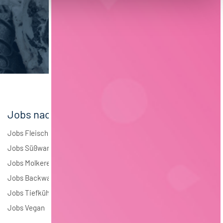
Maschinenbau
6
Brauwesen
5
Elektrotechnik
4
Andere
2
Jobs nach Branchen
Jobs Fleisch
Jobs Süßwaren
Jobs Molkerei
Jobs Backwaren
Jobs Tiefkühlkost
Jobs Vegan