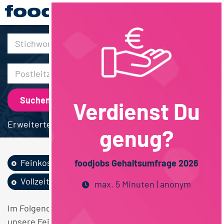
30km
Verdienst Du
Erweiterte Suche
genug?
Feinkost /...
Agrarwissenschaften
foodjobs Gehaltsumfrage 2026
Vollzeit
Hamburg
max. 5 Minuten | anonym
Im Folgenden finden Sie einen Überblick über alle
unsere Feinkost / Convenience / Saucen