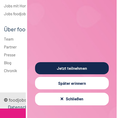
Jobs mit Homeoffice
Jobs foodjobs Active Sourcing
Über foodjobs
Team
Partner
Presse
Blog
Jetzt teilnehmen
Chronik
Später erinnern
Schließen
©
foodjobs GmbH
Sitemap
Impressum
Datenschutz
Mediadaten
FAQ
AGB
Kontakt
Filterkriterien