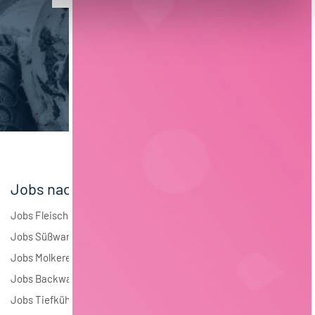
Verpackungstechnik
6
Maschinenbau
6
Brauwesen
5
Elektrotechnik
3
Andere
2
Jobs nach Branchen
Jobs Fleisch
Jobs Süßwaren
Jobs Molkerei
Jobs Backwaren
Jobs Tiefkühlkost