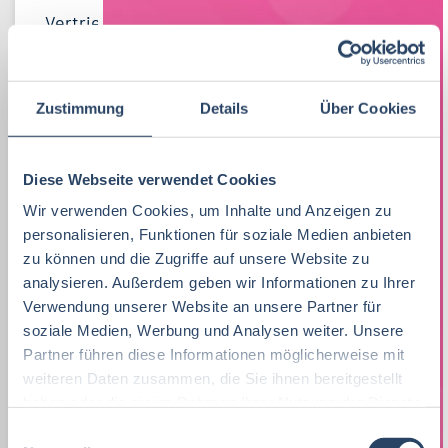
Vertrieb
34
Lebensmitteltechnologie
Vertrieb
Bayern
42
95
53
Lebensmitteltechnologie
74
Betriebswirtschaft
QM / QS
Baden-Württemberg
29
71
41
Praktikum, Trainee
29
Zustimmung
Details
Über Cookies
Ernährungswissenschaften/
Produktion
Nordrhein-Westfalen
28
39
71
Ökotrophologie
Marketing
9
F&E
Hamburg
34
21
Diese Webseite verwendet Cookies
Lebensmitteltechnik
71
Lebensmitteltechnik
66
Technik
Niedersachsen
18
18
Wir verwenden Cookies, um Inhalte und Anzeigen zu
Wirtschaftswissenschaften
60
personalisieren, Funktionen für soziale Medien anbieten
Fachkräfte, Führungskräfte
119
Einkauf
Hessen
14
14
zu können und die Zugriffe auf unsere Website zu
Lebensmittelmanagement
46
Einkauf
14
analysieren. Außerdem geben wir Informationen zu Ihrer
Marketing
Thüringen
12
12
Verwendung unserer Website an unsere Partner für
Volkswirtschaft
46
Lebensmittelchemie
31
soziale Medien, Werbung und Analysen weiter. Unsere
Logistik / SCM
Rheinland-Pfalz
10
7
Partner führen diese Informationen möglicherweise mit
Lebensmittelchemie
44
Bio / Naturprodukte
20
Personal
Schleswig-Holstein
6
9
weiteren Daten zusammen, die Sie ihnen bereitgestellt
Molkereiwirtschaft
33
haben oder die sie im Rahmen Ihrer Nutzung der Dienste
QM, QS
37
Sonstige
Mecklenburg-Vorpommern
5
7
gesammelt haben.
E
Biochemie
23