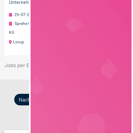
Unternehmensgruppe, einer der größten und...
25-07-2026
Sprehe Geflügel- und Tiefkühlfeinkost Handels GmbH & Co.
KG
Lorup
Jobs per E-Mail
Suche speichern
Nach Kategorien
Nach Fachrichtung
Nach Funktion
Nach Region