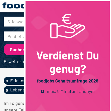
30km
Verdienst Du
Erweiterte Suche
genug?
Feinkost /...
F&E
foodjobs Gehaltsumfrage 2026
Lebensmitteltechnik
Niedersachsen
max. 5 Minuten | anonym
Im Folgenden finden Sie einen Überblick über alle
unsere Feinkost / Convenience / Saucen F&E