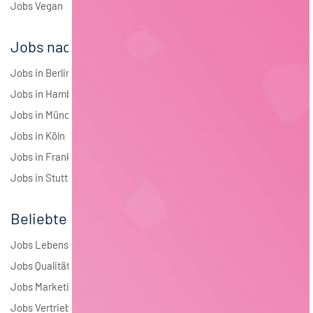
Jobs Vegan
Jobs nach Städten
Jobs in Berlin
Jobs in Hamburg
Jobs in München
Jobs in Köln
Jobs in Frankfurt
Jobs in Stuttgart
Beliebte Jobs
Jobs Lebensmitteltechnologie
Jobs Qualitätsmanagement
Jobs Marketing
Jobs Vertrieb