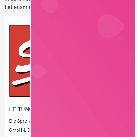
Lebensmitteltechnik Niedersachsen Stellen.
LEITUNG PRODUKTENTWICKLUNG (M/W/D)
Die Sprehe Geflügel- und Tiefkühlfeinkost Handels
GmbH & Co. KG gehört zur Sprehe