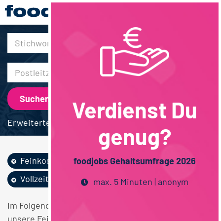
30km
Verdienst Du
Erweiterte Suche
genug?
Feinkost /...
Lebensmittelrecht
foodjobs Gehaltsumfrage 2026
Vollzeit
max. 5 Minuten | anonym
Im Folgenden finden Sie einen Überblick über alle
unsere Feinkost / Convenience / Saucen