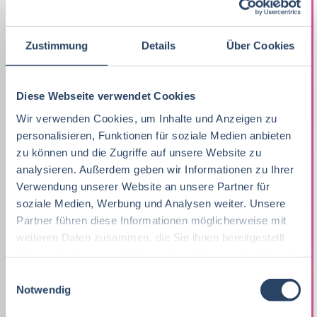
Praktikum, Trainee
29
Ernährungswissenschaften/
Vertrieb
Nordrhein-Westfalen
63
37
21
Ökotrophologie
Marketing
8
Zustimmung
Details
Über Cookies
F&E
Niedersachsen
24
16
Lebensmitteltechnik
63
Lebensmitteltechnik
68
Technik
Thüringen
12
17
Diese Webseite verwendet Cookies
Wirtschaftswissenschaften
53
Fachkräfte, Führungskräfte
121
Einkauf
Hamburg
14
12
Wir verwenden Cookies, um Inhalte und Anzeigen zu
Lebensmittelmanagement
40
Einkauf
14
personalisieren, Funktionen für soziale Medien anbieten
Logistik / SCM
Hessen
11
8
zu können und die Zugriffe auf unsere Website zu
Volkswirtschaft
39
Lebensmittelchemie
34
analysieren. Außerdem geben wir Informationen zu Ihrer
Marketing
Rheinland-Pfalz
10
8
Verwendung unserer Website an unsere Partner für
Lebensmittelchemie
36
Bio / Naturprodukte
21
Unternehmensführung
Schleswig-Holstein
5
8
soziale Medien, Werbung und Analysen weiter. Unsere
Partner führen diese Informationen möglicherweise mit
Molkereiwirtschaft
31
QM, QS
37
Personal
Mecklenburg-Vorpommern
4
7
weiteren Daten zusammen, die Sie ihnen bereitgestellt
Agrarmanagement
21
haben oder die sie im Rahmen Ihrer Nutzung der Dienste
Ökotrophologie
64
Finanzen
Deutschlandweit
4
5
gesammelt haben.
E
Agrarwissenschaften
21
Nachhaltigkeit
1
Notwendig
i
Lebensmittelrecht
Sachsen-Anhalt
3
5
n
Biochemie
18