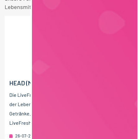
Lebensmittelrecht Vollzeit Stellen.
HEAD (M/W/D) OF PRODUCT DEVELOPMENT
Die LiveFresh GmbH ist ein innovatives Unternehmen
der Lebensmittelindustrie für frische und funktionelle
Getränke. Seit Gründung im Jahr 2016 hat sich
LiveFresh...
26-07-2026
RAU | FOOD RECRUITMENT GmbH