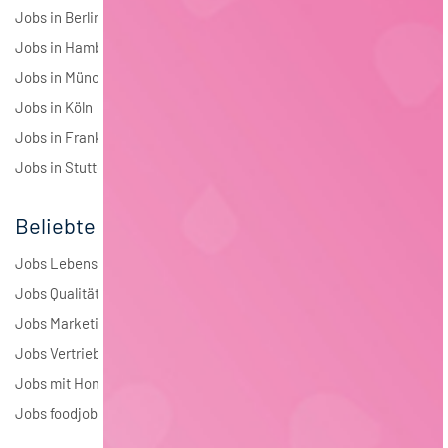
Jobs in Berlin
Jobs in Hamburg
Jobs in München
Jobs in Köln
Jobs in Frankfurt
Jobs in Stuttgart
Beliebte Jobs
Jobs Lebensmitteltechnologie
Jobs Qualitätsmanagement
Jobs Marketing
Jobs Vertrieb
Jobs mit Homeoffice
Jobs foodjobs Active Sourcing