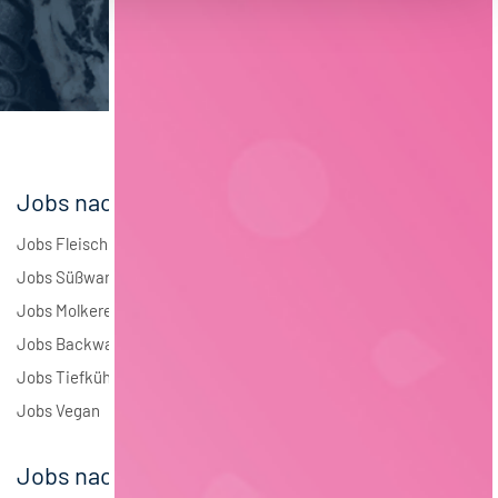
Brauwesen
4
Elektrotechnik
4
Andere
1
Jobs nach Branchen
Jobs Fleisch
Jobs Süßwaren
Jobs Molkerei
Jobs Backwaren
Jobs Tiefkühlkost
Jobs Vegan
Jobs nach Städten