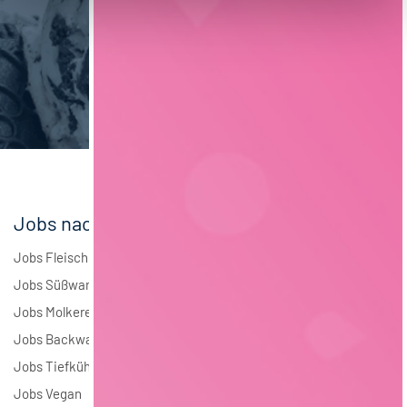
Verpackungstechnik
5
Maschinenbau
5
Brauwesen
4
Elektrotechnik
4
Andere
1
Jobs nach Branchen
Jobs Fleisch
Jobs Süßwaren
Jobs Molkerei
Jobs Backwaren
Jobs Tiefkühlkost
Jobs Vegan