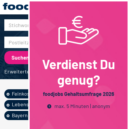
30km
Verdienst Du
Erweiterte Suche
genug?
Feinkost /...
Lebensmittelrecht
foodjobs Gehaltsumfrage 2026
Lebensmitteltechnik
Vollzeit
max. 5 Minuten | anonym
Bayern