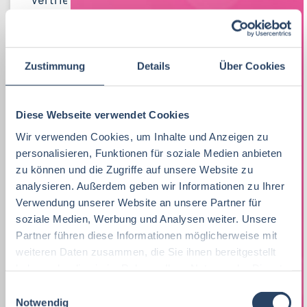
Lebensmitteltechnologie
Produktion
Bayern
52
38
81
Lebensmitteltechnologie
76
Betriebswirtschaft
QM / QS
Baden-Württemberg
29
63
37
Praktikum, Trainee
29
Ernährungswissenschaften/
Vertrieb
Nordrhein-Westfalen
63
37
21
Zustimmung
Details
Über Cookies
Ökotrophologie
Marketing
8
F&E
Niedersachsen
24
16
Lebensmitteltechnik
63
Diese Webseite verwendet Cookies
Lebensmitteltechnik
68
Technik
Thüringen
12
17
Wir verwenden Cookies, um Inhalte und Anzeigen zu
Wirtschaftswissenschaften
53
Fachkräfte, Führungskräfte
121
Einkauf
Hamburg
14
12
personalisieren, Funktionen für soziale Medien anbieten
zu können und die Zugriffe auf unsere Website zu
Lebensmittelmanagement
40
Einkauf
14
Logistik / SCM
Hessen
11
8
analysieren. Außerdem geben wir Informationen zu Ihrer
Volkswirtschaft
39
Verwendung unserer Website an unsere Partner für
Lebensmittelchemie
34
Marketing
Rheinland-Pfalz
10
8
soziale Medien, Werbung und Analysen weiter. Unsere
Lebensmittelchemie
36
Bio / Naturprodukte
21
Partner führen diese Informationen möglicherweise mit
Unternehmensführung
Schleswig-Holstein
5
8
weiteren Daten zusammen, die Sie ihnen bereitgestellt
Molkereiwirtschaft
31
QM, QS
37
haben oder die sie im Rahmen Ihrer Nutzung der Dienste
Personal
Mecklenburg-Vorpommern
4
7
gesammelt haben.
Agrarmanagement
21
E
Ökotrophologie
64
Finanzen
Deutschlandweit
4
5
Notwendig
i