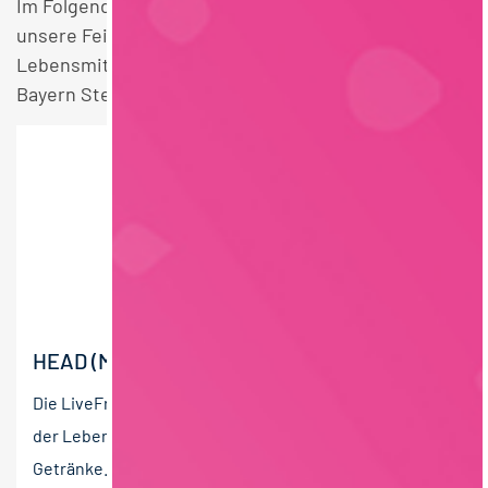
Im Folgenden finden Sie einen Überblick über alle
unsere Feinkost / Convenience / Saucen
Lebensmittelrecht Lebensmitteltechnik Vollzeit
Bayern Stellen.
HEAD (M/W/D) OF PRODUCT DEVELOPMENT
Die LiveFresh GmbH ist ein innovatives Unternehmen
der Lebensmittelindustrie für frische und funktionelle
Getränke. Seit Gründung im Jahr 2016 hat sich