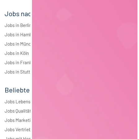
Jobs nach Städten
Jobs in Berlin
Jobs in Hamburg
Jobs in München
Jobs in Köln
Jobs in Frankfurt
Jobs in Stuttgart
Beliebte Jobs
Jobs Lebensmitteltechnologie
Jobs Qualitätsmanagement
Jobs Marketing
Jobs Vertrieb
Jobs mit Homeoffice