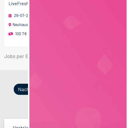
LiveFresh...
26-07-2026
RAU | FOOD RECRUITMENT GmbH
Neuhausen ob Eck mit Home Office
100 T€ - 150 T€ pro Jahr
Jobs per E-Mail
Suche speichern
Nach Kategorien
Nach Fachrichtung
Nach Funktion
Nach Region
Vertrieb
33