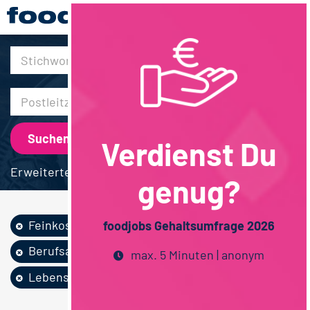
30km
Verdienst Du
Erweiterte Suche
genug?
Feinkost /...
Produktion
foodjobs Gehaltsumfrage 2026
Berufsausbildung
max. 5 Minuten | anonym
Lebensmitteltechnik