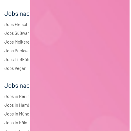
Jobs nach Branchen
Jobs Fleisch
Jobs Süßwaren
Jobs Molkerei
Jobs Backwaren
Jobs Tiefkühlkost
Jobs Vegan
Jobs nach Städten
Jobs in Berlin
Jobs in Hamburg
Jobs in München
Jobs in Köln