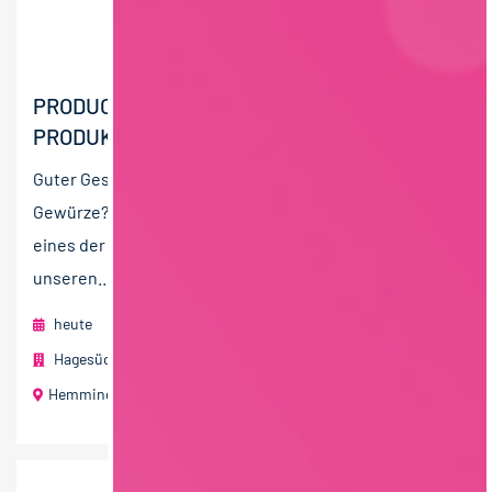
PRODUCTION OPERATOR /
PRODUKTIONSMITARBEITER (M/W/X)
Guter Geschmack ist Ihre Leidenschaft und Sie lieben
Gewürze? Dann passen Sie perfekt zu uns! Wir sind
eines der führenden Gewürzwerke und sorgen mit
unseren...
heute
Hagesüd Interspice Gewürzwerke GmbH Member of Solina
Hemmingen bei Stuttgart
40 T€ - 60 T€ pro Jahr