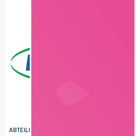
ABTEILUNGSLEITUNG (M/W/D) KÄSEREI