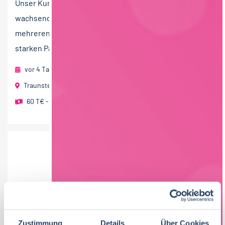
Unser Kunde ist ein traditionsreicher und stark
wachsender Betrieb aus der Lebensmittelindustrie mit
mehreren Standorten in Deutschland. Dank eines
starken Partnerverbunds...
vor 4 Tagen
foodjobs Active Sourcing GmbH
Traunstein
60 T€ - 80 T€ pro Jahr
,
70 T€ - 90 T€ pro Jahr
Zustimmung
Details
Über Cookies