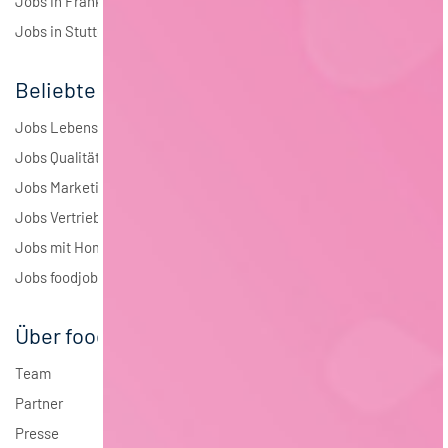
Jobs in Frankfurt
Jobs in Stuttgart
Beliebte Jobs
Jobs Lebensmitteltechnologie
Jobs Qualitätsmanagement
Jobs Marketing
Jobs Vertrieb
Jobs mit Homeoffice
Jobs foodjobs Active Sourcing
Über foodjobs
Team
Partner
Presse