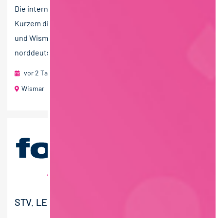
Die international erfolgreiche MEGGLE Group hat vor
Kurzem die Molkerei Rücker mit den Standorten Aurich
und Wismar übernommen. Hier werden
norddeutsche...
vor 2 Tagen
RAU | FOOD RECRUITMENT GmbH
Wismar
80 T€ - 100 T€ pro Jahr
STV. LEITUNG TECHNIK (M/W/D)