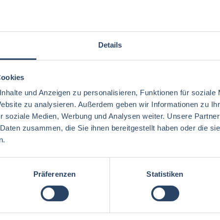
Details
Cookies
nhalte und Anzeigen zu personalisieren, Funktionen für soziale
Website zu analysieren. Außerdem geben wir Informationen zu I
r soziale Medien, Werbung und Analysen weiter. Unsere Partner
 Daten zusammen, die Sie ihnen bereitgestellt haben oder die s
gorien
Nach Fachrichtung
Nach Funktion
N
n.
Präferenzen
Statistiken
Betriebswirtschaft
QM / QS
Baden-Württemberg
72
29
41
Lebensmitteltechnologie
74