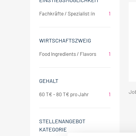
EINSTIEGSMÖGLICHKEIT
Fachkräfte / Spezialist:in
1
WIRTSCHAFTSZWEIG
Food Ingredients / Flavors
1
GEHALT
Jo
60 T€ - 80 T€ pro Jahr
1
STELLENANGEBOT
KATEGORIE