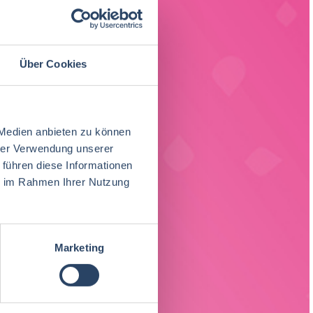
Über Cookies
 Medien anbieten zu können
hrer Verwendung unserer
 führen diese Informationen
ie im Rahmen Ihrer Nutzung
ach Region
Marketing
Lebensmitteltechnik
Produktion
Nordrhein-Westfalen
40
72
28
Praktikum, Trainee
29