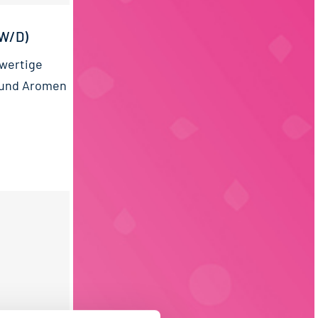
W/D)
hwertige
 und Aromen