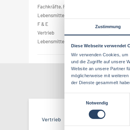
Fachkräfte, Führungskräfte
1
Lebensmitteltechnologie
1
F & E
1
Zustimmung
Vertrieb
1
Lebensmitteltechnik
1
Diese Webseite verwendet 
Wir verwenden Cookies, um I
und die Zugriffe auf unsere 
Website an unsere Partner fü
möglicherweise mit weiteren
Nach Kate
der Dienste gesammelt habe
E
Notwendig
i
n
w
Lebensmitteltechnologie
Vertrieb
Bayern
42
54
95
Vertrieb
34
i