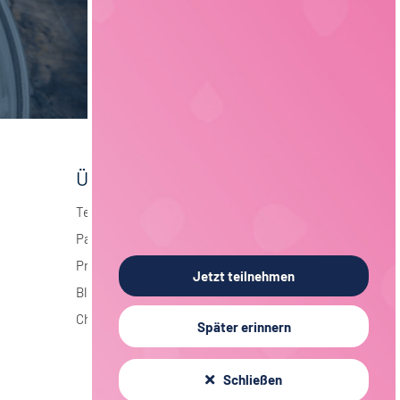
Über foodjobs
Team
Partner
Presse
Jetzt teilnehmen
Blog
Chronik
Später erinnern
Schließen