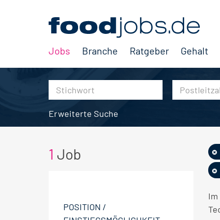
Jobs
Branche
Ratgeber
Gehalt
Erweiterte Suche
1
Job
Im
POSITION /
Te