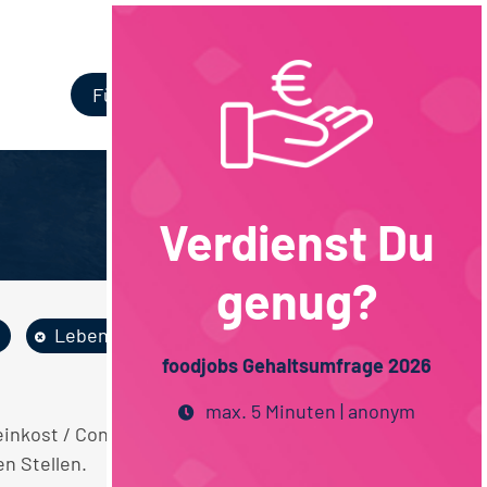
Login
Für Unternehmen
Verdienst Du
genug?
Lebensmitteltechn...
foodjobs Gehaltsumfrage 2026
max. 5 Minuten | anonym
einkost / Convenience / Saucen Vertrieb
n Stellen.