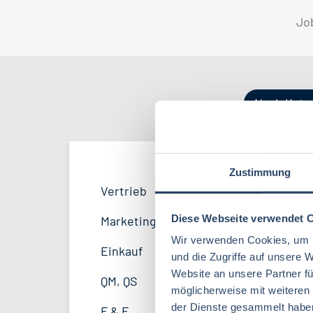
Jo
Nach Kate
Zustimmung
Produktion
Bayern
52
38
Vertrieb
33
Lebensmitteltechnologie
81
F&E
Niedersachsen
24
16
Diese Webseite verwendet 
Marketing
8
Lebensmitteltechnik
63
Wir verwenden Cookies, um I
Logistik / SCM
Hessen
11
8
Einkauf
14
und die Zugriffe auf unsere 
Volkswirtschaft
39
Website an unsere Partner fü
Personal
Mecklenburg-Vorpommern
4
7
QM, QS
37
möglicherweise mit weiteren
Agrarmanagement
21
Sonstige
Berlin
2
5
der Dienste gesammelt habe
F & E
23