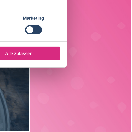
Fleischtechnologie
17
Sachsen
3
Getränketechnologie
13
Marketing
Liechtenstein
1
Verpackungstechnik
5
Elektrotechnik
4
Alle zulassen