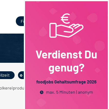
Login
Für Unternehmen
Verdienst Du
genug?
llzeit
Hamburg
foodjobs Gehaltsumfrage 2026
Molkereiprodukte Lebensmitteltechnik
max. 5 Minuten | anonym