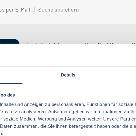
bs per E-Mail
Suche speichern
gorien
Nach Fachrichtung
Nach Funktion
N
Details
QM / QS
Baden-Württemberg
29
37
Lebensmitteltechnologie
76
Betriebswirtschaft
63
Technik
Thüringen
12
17
Cookies
Lebensmitteltechnik
68
Wirtschaftswissenschaften
53
nhalte und Anzeigen zu personalisieren, Funktionen für soziale
Marketing
Rheinland-Pfalz
10
8
Lebensmittelchemie
34
Website zu analysieren. Außerdem geben wir Informationen zu I
Lebensmittelchemie
36
r soziale Medien, Werbung und Analysen weiter. Unsere Partner
Finanzen
Deutschlandweit
4
5
Ökotrophologie
64
 Daten zusammen, die Sie ihnen bereitgestellt haben oder die s
Agrarwissenschaften
21
Nachhaltigkeit
Bremen
5
1
n.
Lebensmittelmanagement
39