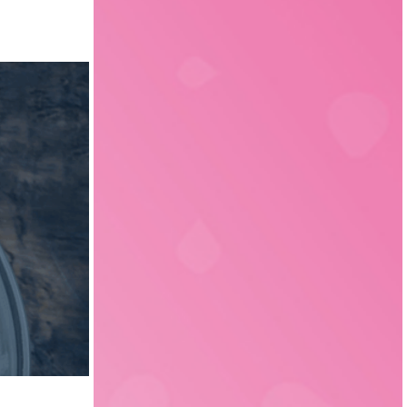
Sachsen
3
Verfahrenstechnik
15
Liechtenstein
1
Verpackungstechnik
6
Elektrotechnik
3