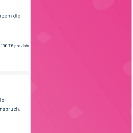
urzem die
r
- 100 T€ pro Jahr
io-
Anspruch.