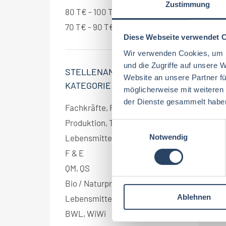
Zustimmung
80 T€ - 100 T€ pro Jahr
2
70 T€ - 90 T€ pro Jahr
1
Diese Webseite verwendet 
Wir verwenden Cookies, um I
und die Zugriffe auf unsere 
STELLENANGEBOT
Website an unsere Partner fü
KATEGORIE
möglicherweise mit weiteren
der Dienste gesammelt habe
Fachkräfte, Führungskräfte
2
Produktion, Technik
2
E
Notwendig
i
Lebensmitteltechnologie
1
n
F & E
1
w
QM, QS
1
i
Bio / Naturprodukte
1
l
Ablehnen
l
Lebensmitteltechnik
1
i
BWL, WiWi
1
g