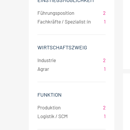
EINSTIEGSMÖGLICHKEIT
Führungsposition
2
Fachkräfte / Spezialist:in
1
WIRTSCHAFTSZWEIG
Industrie
2
Agrar
1
FUNKTION
Produktion
2
Logistik / SCM
1