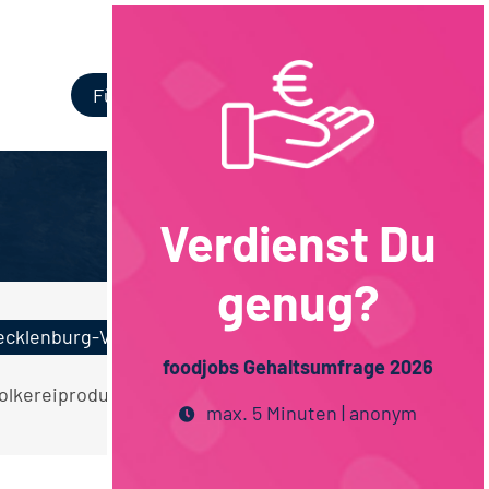
Login
Für Unternehmen
Verdienst Du
genug?
cklenburg-Vorpo...
foodjobs Gehaltsumfrage 2026
Molkereiprodukte Lebensmitteltechnik
max. 5 Minuten | anonym