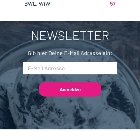
Brandenburg
4
BWL, WiWi
57
Fleischtechnik
16
Saarland
2
Mechatronik
7
NEWSLETTER
Brauwesen
5
Gib hier Deine E-Mail Adresse ein: