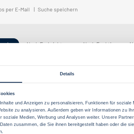
bs per E-Mail
Suche speichern
gorien
Nach Fachrichtung
Nach Funktion
N
Details
QM / QS
Baden-Württemberg
29
37
Lebensmitteltechnologie
76
Betriebswirtschaft
63
Technik
Thüringen
12
17
Cookies
Lebensmitteltechnik
68
Wirtschaftswissenschaften
53
nhalte und Anzeigen zu personalisieren, Funktionen für soziale
Marketing
Rheinland-Pfalz
10
8
Lebensmittelchemie
34
Website zu analysieren. Außerdem geben wir Informationen zu I
Lebensmittelchemie
36
r soziale Medien, Werbung und Analysen weiter. Unsere Partner
Finanzen
Deutschlandweit
4
5
Ökotrophologie
64
 Daten zusammen, die Sie ihnen bereitgestellt haben oder die s
Agrarwissenschaften
21
Nachhaltigkeit
Bremen
5
1
n.
Lebensmittelmanagement
39