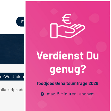
Login
Für Unternehmen
Verdienst Du
genug?
n-Westfalen
foodjobs Gehaltsumfrage 2026
 Molkereiprodukte Maschinenbau Nordrhein-
max. 5 Minuten | anonym