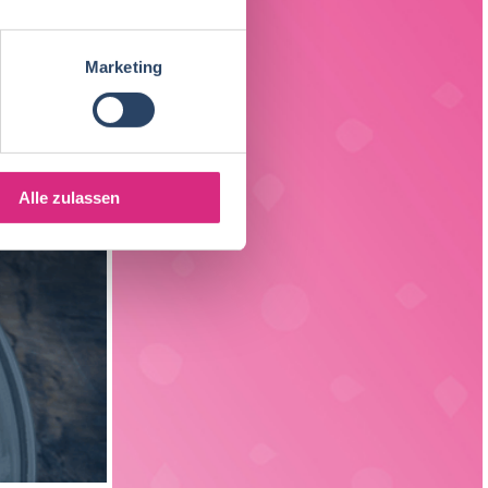
Fleischtechnologie
17
Sachsen
3
Getränketechnologie
13
Marketing
Liechtenstein
1
Verpackungstechnik
5
Elektrotechnik
4
Alle zulassen