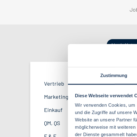
Jo
Nach Kate
Zustimmung
Produktion
Bayern
52
38
Vertrieb
33
Lebensmitteltechnologie
81
F&E
Niedersachsen
24
16
Diese Webseite verwendet 
Marketing
8
Lebensmitteltechnik
63
Wir verwenden Cookies, um I
Logistik / SCM
Hessen
11
8
Einkauf
14
und die Zugriffe auf unsere 
Volkswirtschaft
39
Website an unsere Partner fü
Personal
Mecklenburg-Vorpommern
4
7
QM, QS
37
möglicherweise mit weiteren
Agrarmanagement
21
Sonstige
Berlin
2
5
der Dienste gesammelt habe
F & E
23