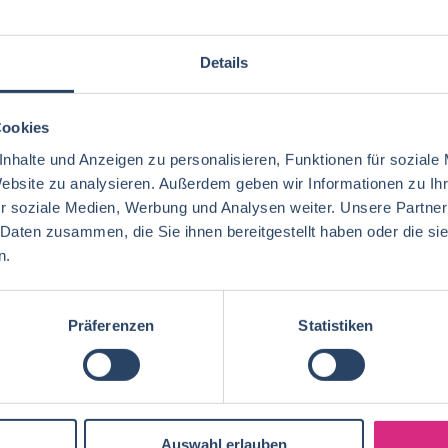
bs per E-Mail
Suche speichern
Details
Cookies
gorien
Nach Fachrichtung
Nach Funktion
N
nhalte und Anzeigen zu personalisieren, Funktionen für soziale
Website zu analysieren. Außerdem geben wir Informationen zu I
r soziale Medien, Werbung und Analysen weiter. Unsere Partner
 Daten zusammen, die Sie ihnen bereitgestellt haben oder die s
n.
Ernährungswissenschaften/
QM / QS
Baden-Württemberg
29
71
41
Lebensmitteltechnologie
91
Ökotrophologie
Technik
Niedersachsen
18
18
Lebensmitteltechnik
74
Präferenzen
Statistiken
Wirtschaftswissenschaften
59
Logistik / SCM
Rheinland-Pfalz
10
7
Lebensmittelchemie
39
Lebensmittelchemie
43
Finanzen
Berlin
5
6
Ökotrophologie
72
Agrarmanagement
22
Nachhaltigkeit
Bremen
5
1
Lebensmittelmanagement
41
Auswahl erlauben