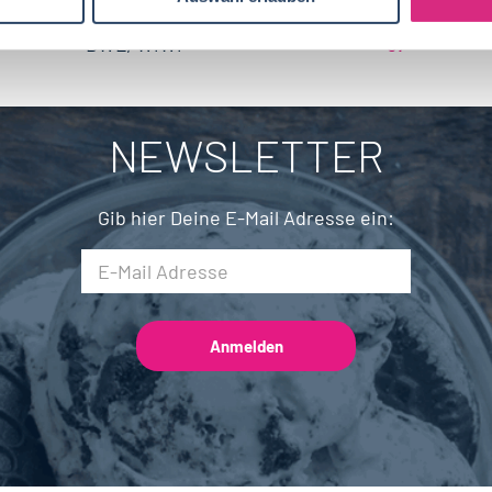
Biotechnologie
19
Brandenburg
4
BWL, WiWi
67
Fleischtechnik
16
Saarland
2
Mechatronik
7
NEWSLETTER
Brauwesen
5
Gib hier Deine E-Mail Adresse ein: