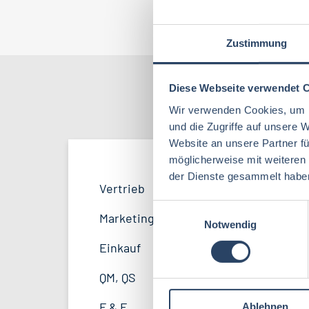
Jo
Zustimmung
Diese Webseite verwendet 
Nach Kate
Wir verwenden Cookies, um I
und die Zugriffe auf unsere 
Website an unsere Partner fü
möglicherweise mit weiteren
der Dienste gesammelt habe
Vertrieb
Bayern
42
53
Vertrieb
40
Lebensmitteltechnologie
95
E
F&E
Hamburg
34
21
Marketing
11
Notwendig
i
Betriebswirtschaft
70
n
Marketing
Thüringen
12
12
Einkauf
14
w
Volkswirtschaft
45
Sonstige
Mecklenburg-Vorpommern
5
7
i
QM, QS
40
l
Biochemie
22
Unternehmensführung
Sachsen-Anhalt
4
5
F & E
32
Ablehnen
l