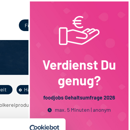
Login
Für Unternehmen
Verdienst Du
genug?
zeit
Hamburg
foodjobs Gehaltsumfrage 2026
olkereiprodukte Molkereiwirtschaft Vollzeit
max. 5 Minuten | anonym