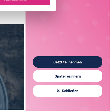
Fleischtechnologie
19
Sachsen
3
Verfahrenstechnik
14
Liechtenstein
1
Verpackungstechnik
6
Elektrotechnik
3
Jetzt teilnehmen
Später erinnern
Schließen