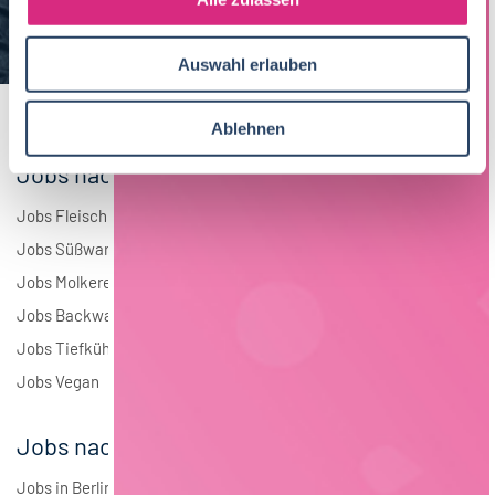
a
Elektrotechnik
4
u
Auswahl erlauben
s
Andere
1
w
a
Ablehnen
h
Jobs nach Branchen
l
Jobs Fleisch
Jobs Süßwaren
Jobs Molkerei
Jobs Backwaren
Jobs Tiefkühlkost
Jobs Vegan
Jobs nach Städten
Jobs in Berlin