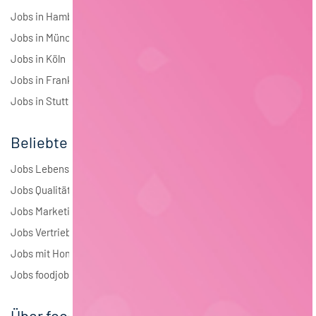
Jobs in Hamburg
Jobs in München
Jobs in Köln
Jobs in Frankfurt
Jobs in Stuttgart
Beliebte Jobs
Jobs Lebensmitteltechnologie
Jobs Qualitätsmanagement
Jobs Marketing
Jobs Vertrieb
Jobs mit Homeoffice
Jobs foodjobs Active Sourcing
Über foodjobs