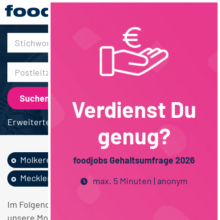
30km
Verdienst Du
Erweiterte Suche
genug?
Molkereiprodukte
Verfahrenstechnik
foodjobs Gehaltsumfrage 2026
Mecklenburg-Vorpo...
max. 5 Minuten | anonym
Im Folgenden finden Sie einen Überblick über alle
unsere Molkereiprodukte Verfahrenstechnik