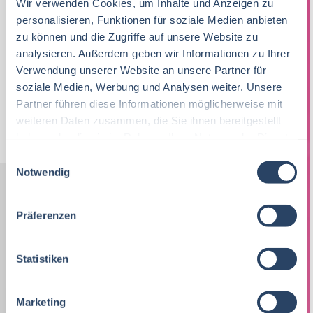
Wir verwenden Cookies, um Inhalte und Anzeigen zu
25-07-2026
RAU | FOOD RECRUITMENT GmbH
personalisieren, Funktionen für soziale Medien anbieten
Buchloe
zu können und die Zugriffe auf unsere Website zu
60 T€ - 80 T€ pro Jahr
,
80 T€ - 100 T€ pro Jahr
,
analysieren. Außerdem geben wir Informationen zu Ihrer
Verwendung unserer Website an unsere Partner für
100 T€ - 150 T€ pro Jahr
soziale Medien, Werbung und Analysen weiter. Unsere
Partner führen diese Informationen möglicherweise mit
weiteren Daten zusammen, die Sie ihnen bereitgestellt
Jobs per E-Mail
Suche speichern
haben oder die sie im Rahmen Ihrer Nutzung der Dienste
gesammelt haben.
E
Notwendig
i
n
Nach Kategorien
Nach Fachrichtung
w
Präferenzen
i
l
Nach Funktion
Nach Region
l
Statistiken
i
g
Marketing
Vertrieb
34
u
Lebensmitteltechnologie
QM / QS
Bayern
42
99
57