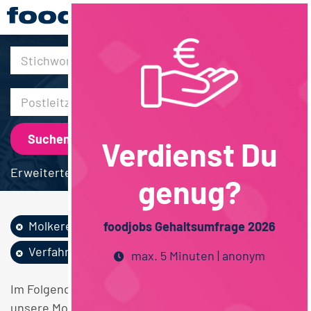
30km
Verdienst Du
Erweiterte Suche
genug?
Molkereiprodukte
Technik
foodjobs Gehaltsumfrage 2026
Verfahrenstechnik
max. 5 Minuten | anonym
Im Folgenden finden Sie einen Überblick über alle
unsere Molkereiprodukte Technik