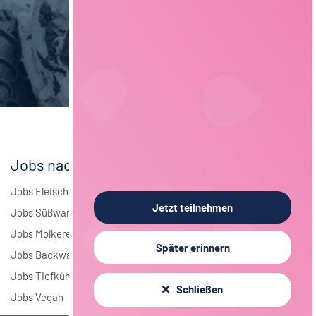
Maschinenbau
6
Brauwesen
5
Elektrotechnik
4
Andere
2
Jobs nach Branchen
Jobs Fleisch
Jetzt teilnehmen
Jobs Süßwaren
Jobs Molkerei
Später erinnern
Jobs Backwaren
Jobs Tiefkühlkost
Schließen
Jobs Vegan