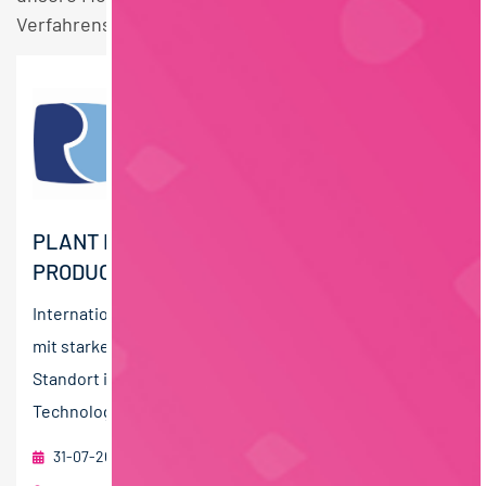
Verfahrenstechnik Stellen.
PLANT MANAGER UK (M/W/D) DAIRY -
PRODUCTS
International erfolgreiches, Lebensmittelunternehmen
mit starken Marken und hoher Innovationskraft. Der
Standort in England soll durch Investitionen in neue
Technologien und...
31-07-2026
RAU | FOOD RECRUITMENT GmbH