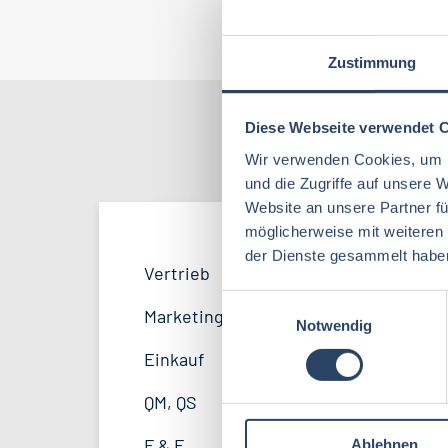
Jo
Zustimmung
Diese Webseite verwendet 
Nach Kate
Wir verwenden Cookies, um I
und die Zugriffe auf unsere 
Website an unsere Partner fü
möglicherweise mit weiteren
der Dienste gesammelt habe
QM / QS
Bayern
42
57
Vertrieb
34
Lebensmitteltechnologie
99
E
F&E
Hamburg
20
35
Marketing
8
Notwendig
i
Betriebswirtschaft
72
n
Marketing
Thüringen
12
11
Einkauf
14
w
Lebensmittelchemie
46
Unternehmensführung
Mecklenburg-Vorpommern
5
7
i
QM, QS
37
l
Biochemie
24
Lebensmittelrecht
Sachsen-Anhalt
4
5
F & E
23
Ablehnen
l