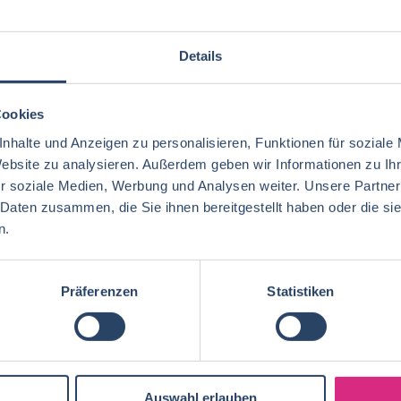
bs per E-Mail
Suche speichern
Details
Cookies
gorien
Nach Fachrichtung
Nach Funktion
N
nhalte und Anzeigen zu personalisieren, Funktionen für soziale
Website zu analysieren. Außerdem geben wir Informationen zu I
r soziale Medien, Werbung und Analysen weiter. Unsere Partner
 Daten zusammen, die Sie ihnen bereitgestellt haben oder die s
n.
Ernährungswissenschaften/
Produktion
Baden-Württemberg
42
30
75
Lebensmitteltechnologie
76
Ökotrophologie
Technik
Niedersachsen
20
18
Lebensmitteltechnik
68
Präferenzen
Statistiken
Wirtschaftswissenschaften
60
Logistik / SCM
Rheinland-Pfalz
10
8
Lebensmittelchemie
34
Volkswirtschaft
45
Sonstige
Berlin
5
6
Ökotrophologie
64
Agrarmanagement
24
Nachhaltigkeit
Bremen
2
5
Lebensmittelmanagement
40
Auswahl erlauben