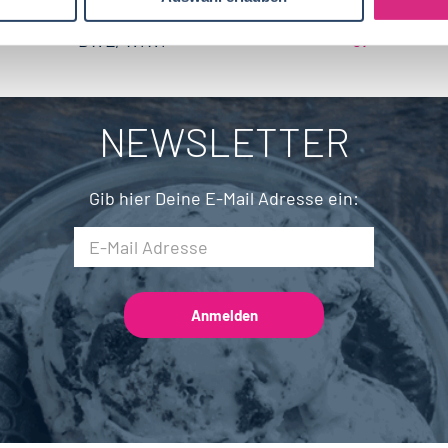
Wirtschaftsingenieurwesen
21
Brandenburg
4
BWL, WiWi
57
Fleischtechnik
17
Saarland
2
Mechatronik
8
NEWSLETTER
Brauwesen
5
Gib hier Deine E-Mail Adresse ein: