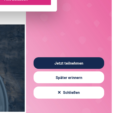
Fleischtechnologie
20
Sachsen
3
Verfahrenstechnik
15
Liechtenstein
1
Verpackungstechnik
6
Elektrotechnik
4
Jetzt teilnehmen
Später erinnern
Schließen