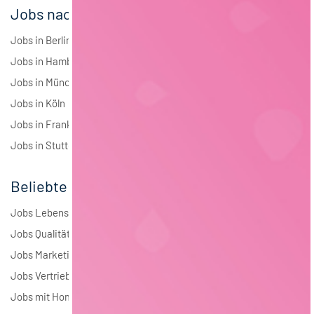
Jobs nach Städten
Jobs in Berlin
Jobs in Hamburg
Jobs in München
Jobs in Köln
Jobs in Frankfurt
Jobs in Stuttgart
Beliebte Jobs
Jobs Lebensmitteltechnologie
Jobs Qualitätsmanagement
Jobs Marketing
Jobs Vertrieb
Jobs mit Homeoffice