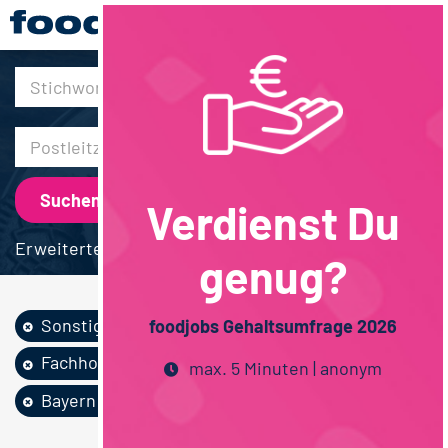
30km
Verdienst Du
Erweiterte Suche
genug?
Sonstige
Nachhaltigkeit
foodjobs Gehaltsumfrage 2026
Fachhochschulstudium
Maschinenbau
max. 5 Minuten | anonym
Bayern