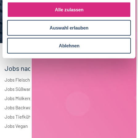
g
Maschinenbau
5
s
Alle zulassen
a
Brauwesen
4
u
Auswahl erlauben
s
Elektrotechnik
4
w
a
Andere
1
Ablehnen
h
l
Jobs nach Branchen
Jobs Fleisch
Jobs Süßwaren
Jobs Molkerei
Jobs Backwaren
Jobs Tiefkühlkost
Jobs Vegan