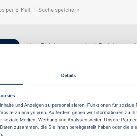
bs per E-Mail
Suche speichern
gorien
Nach Fachrichtung
Nach Funktion
N
Details
QM / QS
Baden-Württemberg
29
37
Lebensmitteltechnologie
76
Betriebswirtschaft
63
Technik
Thüringen
12
17
Cookies
Lebensmitteltechnik
68
Wirtschaftswissenschaften
53
nhalte und Anzeigen zu personalisieren, Funktionen für soziale
Marketing
Rheinland-Pfalz
10
8
Lebensmittelchemie
34
Website zu analysieren. Außerdem geben wir Informationen zu I
Lebensmittelchemie
36
r soziale Medien, Werbung und Analysen weiter. Unsere Partner
Finanzen
Deutschlandweit
4
5
Ökotrophologie
64
 Daten zusammen, die Sie ihnen bereitgestellt haben oder die s
Agrarwissenschaften
21
Nachhaltigkeit
Bremen
5
1
n.
Lebensmittelmanagement
40