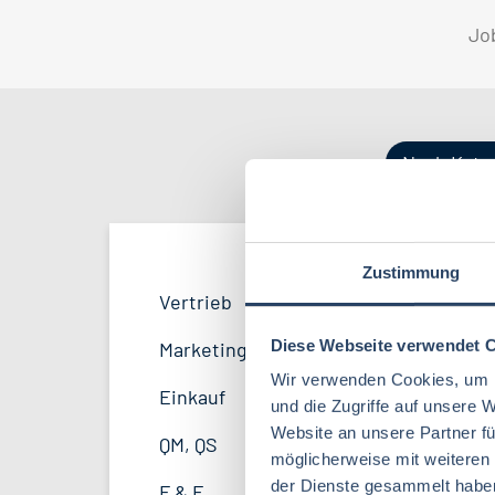
Jo
Nach Kate
Zustimmung
Produktion
Bayern
52
38
Vertrieb
34
Lebensmitteltechnologie
81
F&E
Niedersachsen
24
16
Diese Webseite verwendet 
Marketing
8
Lebensmitteltechnik
63
Wir verwenden Cookies, um I
Logistik / SCM
Hessen
11
8
Einkauf
14
und die Zugriffe auf unsere 
Volkswirtschaft
39
Website an unsere Partner fü
Personal
Mecklenburg-Vorpommern
4
7
QM, QS
37
möglicherweise mit weiteren
Agrarmanagement
21
Sonstige
Berlin
2
5
der Dienste gesammelt habe
F & E
23