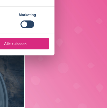
Fleischtechnologie
17
Sachsen
3
Getränketechnologie
13
Marketing
Liechtenstein
1
Verpackungstechnik
5
Elektrotechnik
4
Alle zulassen