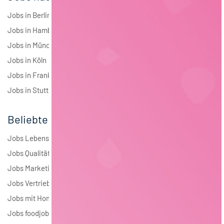
Jobs in Berlin
Jobs in Hamburg
Jobs in München
Jobs in Köln
Jobs in Frankfurt
Jobs in Stuttgart
Beliebte Jobs
Jobs Lebensmitteltechnologie
Jobs Qualitätsmanagement
Jobs Marketing
Jobs Vertrieb
Jobs mit Homeoffice
Jobs foodjobs Active Sourcing