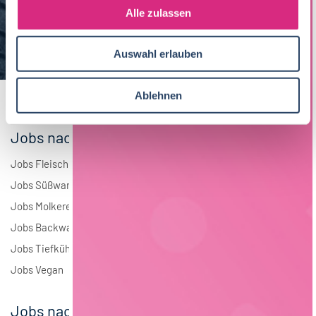
s
Alle zulassen
Brauwesen
5
a
u
Elektrotechnik
3
Auswahl erlauben
s
w
Andere
2
a
Ablehnen
h
l
Jobs nach Branchen
Jobs Fleisch
Jobs Süßwaren
Jobs Molkerei
Jobs Backwaren
Jobs Tiefkühlkost
Jobs Vegan
Jobs nach Städten