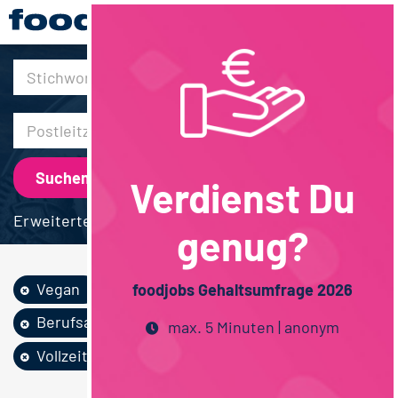
30km
Verdienst Du
Erweiterte Suche
genug?
Vegan
Technik
foodjobs Gehaltsumfrage 2026
Berufsausbildung
Maschinenbau
max. 5 Minuten | anonym
Vollzeit
Nordrhein-Westfalen